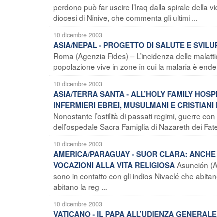
perdono può far uscire l’Iraq dalla spirale della 
diocesi di Ninive, che commenta gli ultimi ...
10 dicembre 2003
ASIA/NEPAL - PROGETTO DI SALUTE E SVI
Roma (Agenzia Fides) – L’incidenza delle malattie 
popolazione vive in zone in cui la malaria è endemi
10 dicembre 2003
ASIA/TERRA SANTA - ALL’HOLY FAMILY HOSP
INFERMIERI EBREI, MUSULMANI E CRISTIA
Nonostante l’ostilità di passati regimi, guerre con r
dell’ospedale Sacra Famiglia di Nazareth dei Fatebe
10 dicembre 2003
AMERICA/PARAGUAY - SUOR CLARA: ANCHE
Asunción (A
VOCAZIONI ALLA VITA RELIGIOSA
sono in contatto con gli indios Nivaclé che abit
abitano la reg ...
10 dicembre 2003
VATICANO - IL PAPA ALL’UDIENZA GENERALE