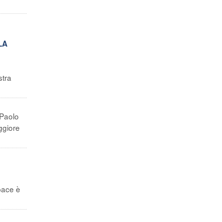
LA
stra
 Paolo
ggiore
 pace è