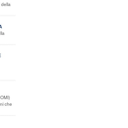
 della
A
lla
E
 (OMI)
ani che