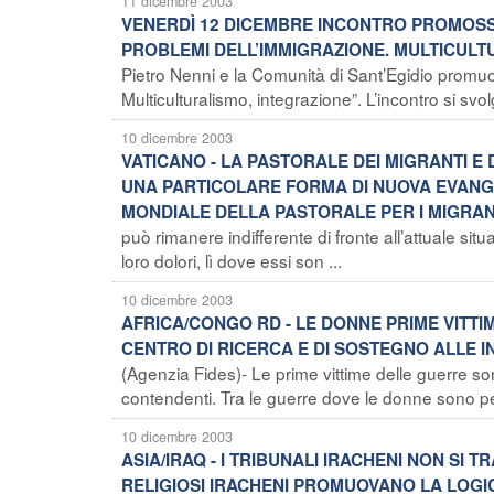
11 dicembre 2003
VENERDÌ 12 DICEMBRE INCONTRO PROMOSSO 
PROBLEMI DELL’IMMIGRAZIONE. MULTICULT
Pietro Nenni e la Comunità di Sant’Egidio promuo
Multiculturalismo, integrazione”. L’incontro si sv
10 dicembre 2003
VATICANO - LA PASTORALE DEI MIGRANTI E D
UNA PARTICOLARE FORMA DI NUOVA EVANG
MONDIALE DELLA PASTORALE PER I MIGRANTI
può rimanere indifferente di fronte all’attuale situ
loro dolori, lì dove essi son ...
10 dicembre 2003
AFRICA/CONGO RD - LE DONNE PRIME VITTI
CENTRO DI RICERCA E DI SOSTEGNO ALLE I
(Agenzia Fides)- Le prime vittime delle guerre son
contendenti. Tra le guerre dove le donne sono pes
10 dicembre 2003
ASIA/IRAQ - I TRIBUNALI IRACHENI NON SI 
RELIGIOSI IRACHENI PROMUOVANO LA LOG