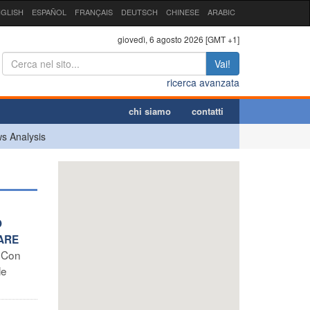
GLISH
ESPAÑOL
FRANÇAIS
DEUTSCH
CHINESE
ARABIC
giovedì, 6 agosto 2026 [GMT +1]
Vai!
ricerca avanzata
chi siamo
contatti
s Analysis
O
TARE
– Con
le