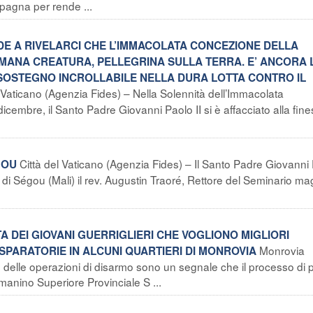
Spagna per rende ...
FEDE A RIVELARCI CHE L’IMMACOLATA CONCEZIONE DELLA
UMANA CREATURA, PELLEGRINA SULLA TERRA. E’ ANCORA 
SOSTEGNO INCROLLABILE NELLA DURA LOTTA CONTRO IL
l Vaticano (Agenzia Fides) – Nella Solennità dell’Immacolata
cembre, il Santo Padre Giovanni Paolo II si è affacciato alla fine
Città del Vaticano (Agenzia Fides) – Il Santo Padre Giovanni
GOU
di Ségou (Mali) il rev. Augustin Traoré, Rettore del Seminario ma
TA DEI GIOVANI GUERRIGLIERI CHE VOGLIONO MIGLIORI
Monrovia
SPARATORIE IN ALCUNI QUARTIERI DI MONROVIA
vio delle operazioni di disarmo sono un segnale che il processo di
manino Superiore Provinciale S ...