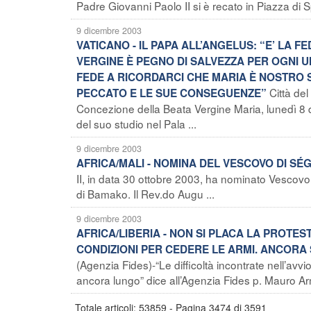
Padre Giovanni Paolo II si è recato in Piazza di 
9 dicembre 2003
VATICANO - IL PAPA ALL’ANGELUS: “E’ LA 
VERGINE È PEGNO DI SALVEZZA PER OGNI 
FEDE A RICORDARCI CHE MARIA È NOSTRO 
Città de
PECCATO E LE SUE CONSEGUENZE”
Concezione della Beata Vergine Maria, lunedì 8 di
del suo studio nel Pala ...
9 dicembre 2003
AFRICA/MALI - NOMINA DEL VESCOVO DI SÉ
II, in data 30 ottobre 2003, ha nominato Vescovo 
di Bamako. Il Rev.do Augu ...
9 dicembre 2003
AFRICA/LIBERIA - NON SI PLACA LA PROTES
CONDIZIONI PER CEDERE LE ARMI. ANCORA 
(Agenzia Fides)-“Le difficoltà incontrate nell’av
ancora lungo” dice all’Agenzia Fides p. Mauro Ar
Totale articoli: 53859 - Pagina 3474 di 3591