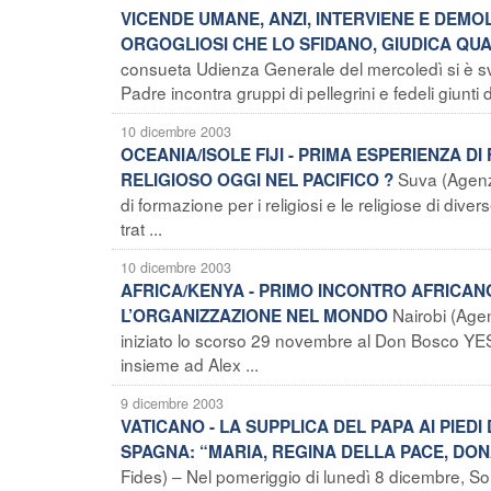
VICENDE UMANE, ANZI, INTERVIENE E DEMOL
ORGOGLIOSI CHE LO SFIDANO, GIUDICA QU
consueta Udienza Generale del mercoledì si è svo
Padre incontra gruppi di pellegrini e fedeli giunti d
10 dicembre 2003
OCEANIA/ISOLE FIJI - PRIMA ESPERIENZA D
Suva (Agenzi
RELIGIOSO OGGI NEL PACIFICO ?
di formazione per i religiosi e le religiose di dive
trat ...
10 dicembre 2003
AFRICA/KENYA - PRIMO INCONTRO AFRICANO
Nairobi (Agen
L’ORGANIZZAZIONE NEL MONDO
iniziato lo scorso 29 novembre al Don Bosco YES d
insieme ad Alex ...
9 dicembre 2003
VATICANO - LA SUPPLICA DEL PAPA AI PIED
SPAGNA: “MARIA, REGINA DELLA PACE, DON
Fides) – Nel pomeriggio di lunedì 8 dicembre, So