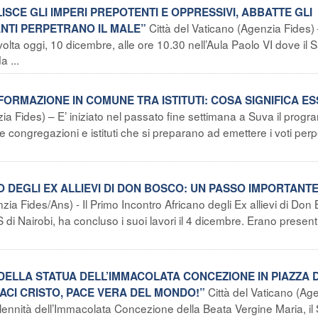
ISCE GLI IMPERI PREPOTENTI E OPPRESSIVI, ABBATTE GLI
Città del Vaticano (Agenzia Fides)
ANTI PERPETRANO IL MALE”
lta oggi, 10 dicembre, alle ore 10.30 nell’Aula Paolo VI dove il 
a ...
I FORMAZIONE IN COMUNE TRA ISTITUTI: COSA SIGNIFICA E
a Fides) – E’ iniziato nel passato fine settimana a Suva il prog
rse congregazioni e istituti che si preparano ad emettere i voti perpe
 DEGLI EX ALLIEVI DI DON BOSCO: UN PASSO IMPORTANT
zia Fides/Ans) - Il Primo Incontro Africano degli Ex allievi di Don
i Nairobi, ha concluso i suoi lavori il 4 dicembre. Erano presenti
I DELLA STATUA DELL’IMMACOLATA CONCEZIONE IN PIAZZA D
Città del Vaticano (Ag
ACI CRISTO, PACE VERA DEL MONDO!”
lennità dell’Immacolata Concezione della Beata Vergine Maria, il