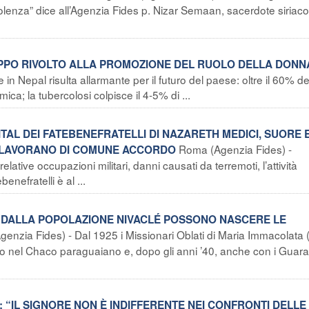
violenza” dice all’Agenzia Fides p. Nizar Semaan, sacerdote siriaco
LUPPO RIVOLTO ALLA PROMOZIONE DEL RUOLO DELLA DONN
in Nepal risulta allarmante per il futuro del paese: oltre il 60% de
ca; la tubercolosi colpisce il 4-5% di ...
ITAL DEI FATEBENEFRATELLI DI NAZARETH MEDICI, SUORE 
Roma (Agenzia Fides) -
NI LAVORANO DI COMUNE ACCORDO
elative occupazioni militari, danni causati da terremoti, l’attività
nefratelli è al ...
 DALLA POPOLAZIONE NIVACLÉ POSSONO NASCERE LE
genzia Fides) - Dal 1925 i Missionari Oblati di Maria Immacolata
ano nel Chaco paraguaiano e, dopo gli anni ’40, anche con i Guar
: “IL SIGNORE NON È INDIFFERENTE NEI CONFRONTI DELLE