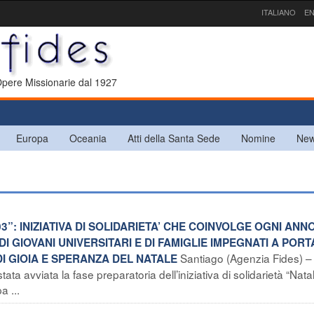
ITALIANO
EN
 Opere Missionarie dal 1927
Europa
Oceania
Atti della Santa Sede
Nomine
New
3”: INIZIATIVA DI SOLIDARIETA’ CHE COINVOLGE OGNI ANN
I GIOVANI UNIVERSITARI E DI FAMIGLIE IMPEGNATI A POR
Santiago (Agenzia Fides) 
DI GIOIA E SPERANZA DEL NATALE
ata avviata la fase preparatoria dell’iniziativa di solidarietà “Nata
a ...