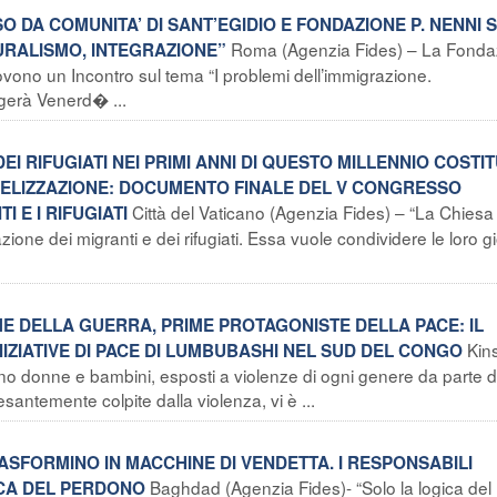
DA COMUNITA’ DI SANT’EGIDIO E FONDAZIONE P. NENNI S
Roma (Agenzia Fides) – La Fonda
URALISMO, INTEGRAZIONE”
vono un Incontro sul tema “I problemi dell’immigrazione.
olgerà Venerd� ...
EI RIFUGIATI NEI PRIMI ANNI DI QUESTO MILLENNIO COSTI
ELIZZAZIONE: DOCUMENTO FINALE DEL V CONGRESSO
Città del Vaticano (Agenzia Fides) – “La Chiesa
 E I RIFUGIATI
azione dei migranti e dei rifugiati. Essa vuole condividere le loro gi
ME DELLA GUERRA, PRIME PROTAGONISTE DELLA PACE: IL
Kin
NIZIATIVE DI PACE DI LUMBUBASHI NEL SUD DEL CONGO
o donne e bambini, esposti a violenze di ogni genere da parte di t
antemente colpite dalla violenza, vi è ...
TRASFORMINO IN MACCHINE DI VENDETTA. I RESPONSABILI
Baghdad (Agenzia Fides)- “Solo la logica del
ICA DEL PERDONO