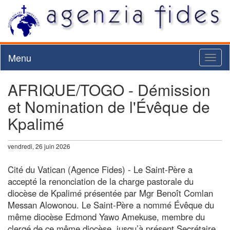
Menu
Toggl
naviga
AFRIQUE/TOGO - Démission
et Nomination de l'Évêque de
Kpalimé
vendredi, 26 juin 2026
Cité du Vatican (Agence Fides) - Le Saint-Père a
accepté la renonciation de la charge pastorale du
diocèse de Kpalimé présentée par Mgr Benoît Comlan
Messan Alowonou. Le Saint-Père a nommé Évêque du
même diocèse Edmond Yawo Amekuse, membre du
clergé de ce même diocèse, jusqu’à présent Secrétaire