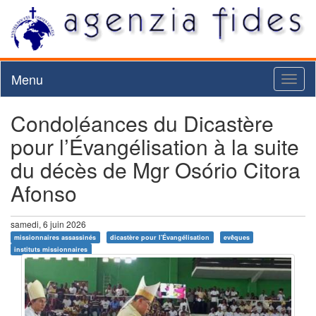
Menu
Toggl
naviga
Condoléances du Dicastère
pour l’Évangélisation à la suite
du décès de Mgr Osório Citora
Afonso
samedi, 6 juin 2026
missionnaires assassinés
dicastère pour l'Évangélisation
evêques
instituts missionnaires