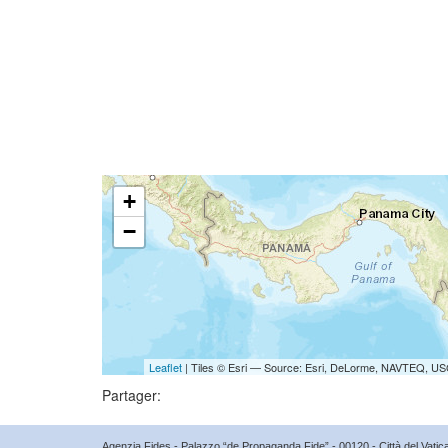
+
−
Leaflet
| Tiles © Esri — Source: Esri, DeLorme, NAVTEQ, USG
Partager:
Agenzia Fides - Palazzo “de Propaganda Fide” - 00120 - Città del Vat