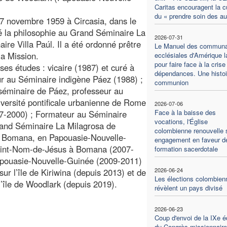
Caritas encouragent la c
du « prendre soin des au
7 novembre 1959 à Circasia, dans le
é la philosophie au Grand Séminaire La
2026-07-31
ire Villa Paúl. Il a été ordonné prêtre
Le Manuel des commun
a Mission.
ecclésiales d'Amérique l
pour faire face à la crise
 ses études : vicaire (1987) et curé à
dépendances. Une histoi
ur au Séminaire indigène Páez (1988) ;
communion
t séminaire de Páez, professeur au
niversité pontificale urbanienne de Rome
2026-07-06
Face à la baisse des
997-2000) ; Formateur au Séminaire
vocations, l'Église
rand Séminaire La Milagrosa de
colombienne renouvelle 
de Bomana, en Papouasie-Nouvelle-
engagement en faveur de
Saint-Nom-de-Jésus à Bomana (2007-
formation sacerdotale
Papouasie-Nouvelle-Guinée (2009-2011)
2026-06-24
ur l’île de Kiriwina (depuis 2013) et de
Les élections colombien
’île de Woodlark (depuis 2019).
révèlent un pays divisé
2026-06-23
Coup d'envoi de la IXe éd
du Congrès missionnaire