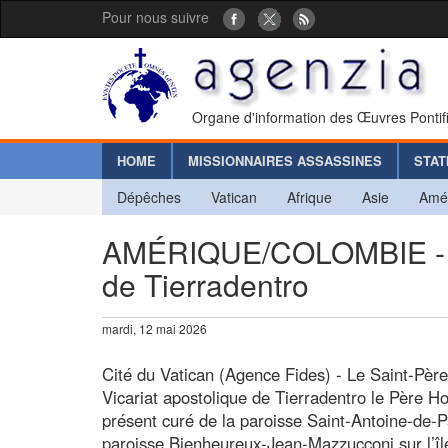
Pour nous suivre
Organe d'information des Œuvres Pontif
HOME
MISSIONNAIRES ASSASSINES
STAT
Dépêches
Vatican
Afrique
Asie
Amé
AMÉRIQUE/COLOMBIE - No
de Tierradentro
mardi, 12 mai 2026
Cité du Vatican (Agence Fides) - Le Saint-Pèr
Vicariat apostolique de Tierradentro le Père 
présent curé de la paroisse Saint-Antoine-de-Pa
paroisse Bienheureux-Jean-Mazzucconi sur l’î