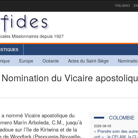
ITALIANO
EN
icales Missionnaires depuis 1927
ISTIQUES
rique
Europe
Océanie
Actes du Saint-Siège
Nominatio
mination du Vicaire apostoliq
e a nommé Vicaire apostolique du
COLOMBIE
Homero Marín Arboleda, C.M., jusqu’à
2026-08-05
doue sur l’île de Kiriwina et de la
« Prendre soin des autr
le de Woodlark (Papouasie-Nouvelle-
unit » : le CELAM, la C