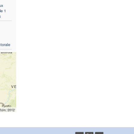
ux
de 1
s
torale
mTom, 2012