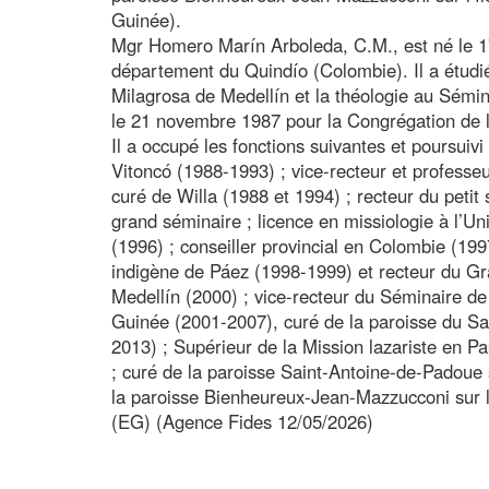
Guinée).
Mgr Homero Marín Arboleda, C.M., est né le 1
département du Quindío (Colombie). Il a étudi
Milagrosa de Medellín et la théologie au Sémina
le 21 novembre 1987 pour la Congrégation de l
Il a occupé les fonctions suivantes et poursuivi
Vitoncó (1988-1993) ; vice-recteur et professe
curé de Willa (1988 et 1994) ; recteur du peti
grand séminaire ; licence en missiologie à l’U
(1996) ; conseiller provincial en Colombie (1
indigène de Páez (1998-1999) et recteur du G
Medellín (2000) ; vice-recteur du Séminaire 
Guinée (2001-2007), curé de la paroisse du 
2013) ; Supérieur de la Mission lazariste en 
; curé de la paroisse Saint-Antoine-de-Padoue s
la paroisse Bienheureux-Jean-Mazzucconi sur l
(EG) (Agence Fides 12/05/2026)