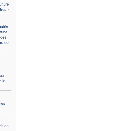
ulture
tres »
autés
atine
 des
re de
son
 la
nes
ition