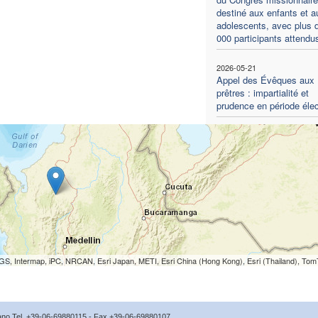
destiné aux enfants et a
adolescents, avec plus 
000 participants attendu
2026-05-21
Appel des Évêques aux
prêtres : impartialité et
prudence en période élec
S, Intermap, iPC, NRCAN, Esri Japan, METI, Esri China (Hong Kong), Esri (Thailand), To
icano Tel. +39-06-69880115 - Fax +39-06-69880107