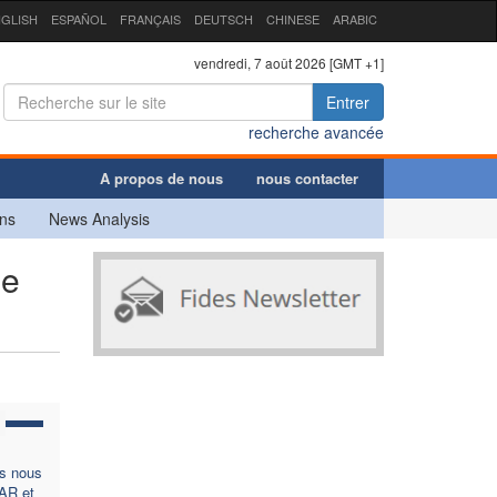
GLISH
ESPAÑOL
FRANÇAIS
DEUTSCH
CHINESE
ARABIC
vendredi, 7 août 2026 [GMT +1]
Entrer
recherche avancée
A propos de nous
nous contacter
ns
News Analysis
ue
es nous
LAR et