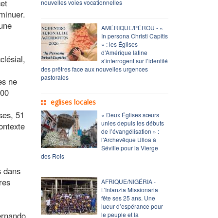
cet
nouvelles voies vocationnelles
minuer.
 une
AMÉRIQUE/PÉROU - «
In persona Christi Capitis
» : les Églises
d’Amérique latine
clésial,
s’interrogent sur l’identité
des prêtres face aux nouvelles urgences
pastorales
es ne
000
eglises locales
ses, 51
« Deux Églises sœurs
unies depuis les débuts
ontexte
de l’évangélisation » :
l'Archevêque Ulloa à
Séville pour la Vierge
des Rois
s dans
res
AFRIQUE/NIGÉRIA -
L’Infanzia Missionaria
fête ses 25 ans. Une
lueur d’espérance pour
ernando
le peuple et la