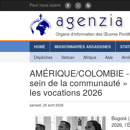
Pour nous suivre
Organe d'information des Œuvres Pontif
HOME
MISSIONNAIRES ASSASSINES
STAT
Dépêches
Vatican
Afrique
Asie
Amé
AMÉRIQUE/COLOMBIE - « 
sein de la communauté » 
les vocations 2026
samedi, 25 avril 2026
Bogotá (
2026, l’