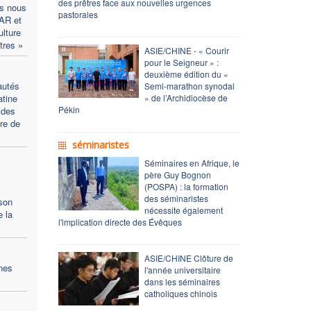
des prêtres face aux nouvelles urgences
es nous
pastorales
LAR et
ulture
tres »
ASIE/CHINE - « Courir
pour le Seigneur » :
deuxième édition du «
autés
Semi-marathon synodal
atine
» de l’Archidiocèse de
Pékin
 des
re de
séminaristes
Séminaires en Afrique, le
père Guy Bognon
(POSPA) : la formation
des séminaristes
son
nécessite également
 la
l'implication directe des Évêques
ASIE/CHINE Clôture de
nes
l'année universitaire
dans les séminaires
catholiques chinois