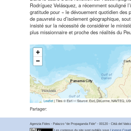
Rodríguez Velásquez, a récemment souligné l’i
gratitude pour « le dévouement quotidien des p
de pauvreté ou d’isolement géographique, sout
insisté sur la nécessité de considérer le mini
plus missionnaire et proche des réalités du P
+
−
Leaflet
| Tiles © Esri — Source: Esri, DeLorme, NAVTEQ, USG
Partager:
Agenzia Fides - Palazzo “de Propaganda Fide” - 00120 - Città del Vat
Les contenus du site sont publiés sous
Licence Creati