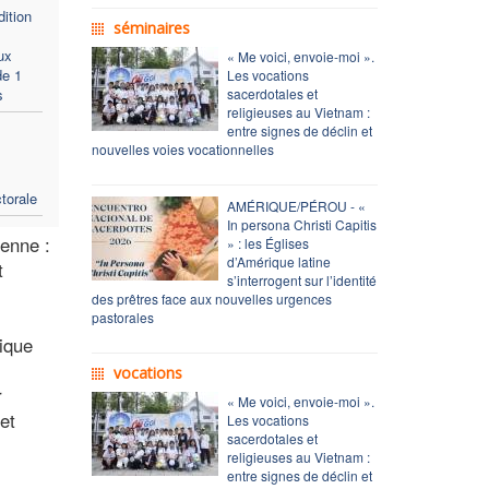
ition
séminaires
ux
« Me voici, envoie-moi ».
de 1
Les vocations
s
sacerdotales et
religieuses au Vietnam :
entre signes de déclin et
nouvelles voies vocationnelles
torale
AMÉRIQUE/PÉROU - «
In persona Christi Capitis
ienne :
» : les Églises
d’Amérique latine
t
s’interrogent sur l’identité
des prêtres face aux nouvelles urgences
pastorales
tique
vocations
r
« Me voici, envoie-moi ».
et
Les vocations
sacerdotales et
religieuses au Vietnam :
entre signes de déclin et