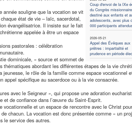
Coup d'envoi de la IXe éd
du Congrès missionnaire
e année souligne que la vocation se vit
destiné aux enfants et a
ù chaque état de vie – laïc, sacerdotal,
adolescents, avec plus 
n évangélisatrice. Il insiste sur le fait
000 participants attendu
chrétienne appelée à être un espace
2026-05-21
Appel des Évêques aux
ions pastorales : célébration
prêtres : impartialité et
mmunautaire.
prudence en période élec
stie dominicale, « source et sommet de
es thématiques abordant les différentes étapes de la vie chrét
la jeunesse, le rôle de la famille comme espace vocationnel e
 appel spécifique au sacerdoce ou à la vie consacrée.
ures avec le Seigneur », qui propose une adoration eucharis
et de confiance dans l’œuvre du Saint-Esprit.
ale vocationnelle et un espace de rencontre avec le Christ pou
ie de chacun. La vocation est donc présentée comme « un proj
s le service des autres.