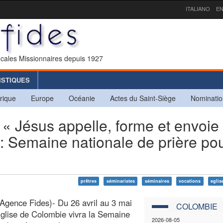
ITALIANO
EN
icales Missionnaires depuis 1927
ISTIQUES
rique
Europe
Océanie
Actes du Saint-Siège
Nominatio
Jésus appelle, forme et envoie
: Semaine nationale de prière po
prêtres
séminaristes
séminaires
vocations
eglis
Agence Fides)- Du 26 avril au 3 mai
COLOMBIE
Église de Colombie vivra la Semaine
2026-08-05