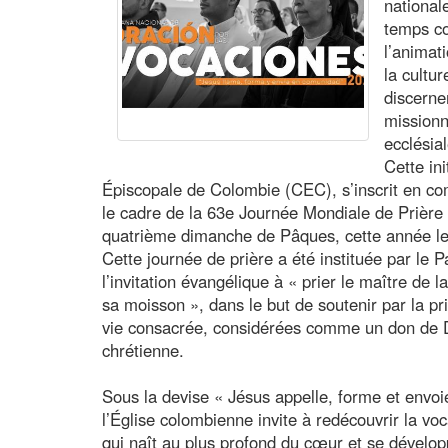
national
temps co
l’animat
la cultu
discerne
mission
ecclésia
Cette in
Épiscopale de Colombie (CEC), s’inscrit en co
le cadre de la 63e Journée Mondiale de Prière 
quatrième dimanche de Pâques, cette année le 
Cette journée de prière a été instituée par le
l’invitation évangélique à « prier le maître de
sa moisson », dans le but de soutenir par la pr
vie consacrée, considérées comme un don de D
chrétienne.
Sous la devise « Jésus appelle, forme et envo
l’Église colombienne invite à redécouvrir la v
qui naît au plus profond du cœur et se déve