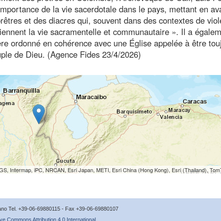
mportance de la vie sacerdotale dans le pays, mettant en av
rêtres et des diacres qui, souvent dans des contextes de viol
iennent la vie sacramentelle et communautaire ». Il a égale
stère ordonné en cohérence avec une Église appelée à être tou
euple de Dieu. (Agence Fides 23/4/2026)
S, Intermap, iPC, NRCAN, Esri Japan, METI, Esri China (Hong Kong), Esri (Thailand), To
icano Tel. +39-06-69880115 - Fax +39-06-69880107
ve Commons Attribution 4.0 International