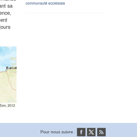
communauté ecclésiale
ant sa
ence,
ment
jours
mTom, 2012
Pour nous suivre :