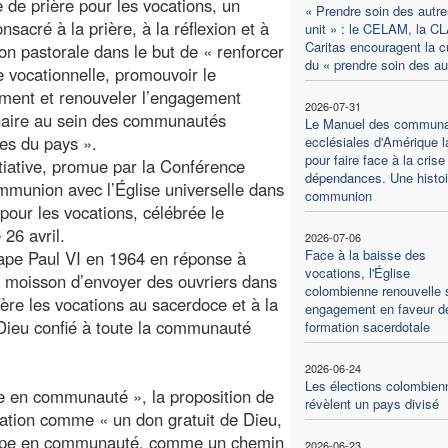
e de prière pour les vocations, un
« Prendre soin des autr
nsacré à la prière, à la réflexion et à
unit » : le CELAM, la C
Caritas encouragent la c
ion pastorale dans le but de « renforcer
du « prendre soin des au
re vocationnelle, promouvoir le
ment et renouveler l’engagement
2026-07-31
naire au sein des communautés
Le Manuel des commun
les du pays ».
ecclésiales d'Amérique l
pour faire face à la crise
itiative, promue par la Conférence
dépendances. Une histoi
mmunion avec l’Église universelle dans
communion
pour les vocations, célébrée le
26 avril.
2026-07-06
Face à la baisse des
 Pape Paul VI en 1964 en réponse à
vocations, l'Église
 la moisson d’envoyer des ouvriers dans
colombienne renouvelle 
ière les vocations au sacerdoce et à la
engagement en faveur de
ieu confié à toute la communauté
formation sacerdotale
2026-06-24
Les élections colombien
ie en communauté », la proposition de
révèlent un pays divisé
ocation comme « un don gratuit de Dieu,
loppe en communauté, comme un chemin
2026-06-23