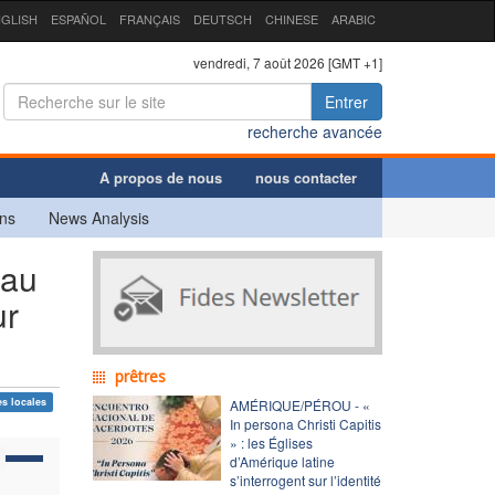
GLISH
ESPAÑOL
FRANÇAIS
DEUTSCH
CHINESE
ARABIC
vendredi, 7 août 2026 [GMT +1]
Entrer
recherche avancée
A propos de nous
nous contacter
ns
News Analysis
 au
ur
prêtres
es locales
AMÉRIQUE/PÉROU - «
In persona Christi Capitis
» : les Églises
d’Amérique latine
s’interrogent sur l’identité