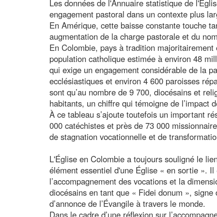
Les données de l'Annuaire statistique de l'Égl
engagement pastoral dans un contexte plus larg
En Amérique, cette baisse constante touche tant
augmentation de la charge pastorale et du nom
En Colombie, pays à tradition majoritairement 
population catholique estimée à environ 48 milli
qui exige un engagement considérable de la par
ecclésiastiques et environ 4 600 paroisses répar
sont qu’au nombre de 9 700, diocésains et relig
habitants, un chiffre qui témoigne de l’impact d
À ce tableau s’ajoute toutefois un important r
000 catéchistes et près de 73 000 missionnaire
de stagnation vocationnelle et de transformat
L'Église en Colombie a toujours souligné le lie
élément essentiel d'une Église « en sortie ». 
l’accompagnement des vocations et la dimensio
diocésains en tant que « Fidei donum », signe
d’annonce de l’Évangile à travers le monde.
Dans le cadre d’une réflexion sur l’accompagn