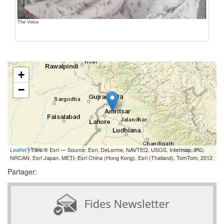
The Voice
+
−
Leaflet
| Tiles © Esri — Source: Esri, DeLorme, NAVTEQ, USGS, Intermap, iPC,
NRCAN, Esri Japan, METI, Esri China (Hong Kong), Esri (Thailand), TomTom, 2012
Partager: