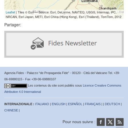
Leaflet
| Tiles © Esri — Source: Esri, DeLorme, NAVTEQ, USGS, Intermap, iPC,
NRCAN, Esri Japan, METI, Esri China (Hong Kong), Esri (Thailand), TomTom, 2012
Partager:
Agenzia Fides - Palazzo “de Propaganda Fide” - 00120 - Città del Vaticano Tel. +39-
06-69880115 - Fax +39-06-69880107
Les contenus du site sont publiés sous
Licence Creative Commons
Attribution 4.0 International
INTERNAZIONALE :
ITALIANO
|
ENGLISH
|
ESPAÑOL
|
FRANÇAIS
| |
DEUTSCH
|
CHINESE
|
Pour nous suivre :