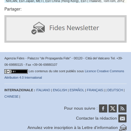
NRCAN, Esri Japan, METI, Esri China (Hong Kong), Esri (Thailand), TomTom, 2012
Partager:
Agenzia Fides - Palazzo “de Propaganda Fide” - 00120 - Città del Vaticano Tel. +39-
06-69880115 - Fax +39-06-69880107
Les contenus du site sont publiés sous
Licence Creative Commons
Attribution 4.0 International
INTERNAZIONALE :
ITALIANO
|
ENGLISH
|
ESPAÑOL
|
FRANÇAIS
| |
DEUTSCH
|
CHINESE
|
Pour nous suivre :
Contacter la rédaction
Annulez votre inscription à la Lettre d'information