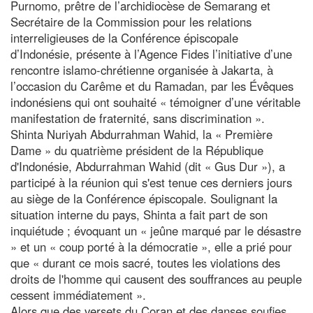
Purnomo, prêtre de l’archidiocèse de Semarang et
Secrétaire de la Commission pour les relations
interreligieuses de la Conférence épiscopale
d’Indonésie, présente à l’Agence Fides l’initiative d’une
rencontre islamo-chrétienne organisée à Jakarta, à
l’occasion du Carême et du Ramadan, par les Évêques
indonésiens qui ont souhaité « témoigner d’une véritable
manifestation de fraternité, sans discrimination ».
Shinta Nuriyah Abdurrahman Wahid, la « Première
Dame » du quatrième président de la République
d'Indonésie, Abdurrahman Wahid (dit « Gus Dur »), a
participé à la réunion qui s'est tenue ces derniers jours
au siège de la Conférence épiscopale. Soulignant la
situation interne du pays, Shinta a fait part de son
inquiétude ; évoquant un « jeûne marqué par le désastre
» et un « coup porté à la démocratie », elle a prié pour
que « durant ce mois sacré, toutes les violations des
droits de l'homme qui causent des souffrances au peuple
cessent immédiatement ».
Alors que des versets du Coran et des danses soufies