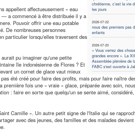
chrétienne, c’est la vie 
ns appellent affectueusement « eau
les jours
é — a commencé à être distribuée il y a
ere. Pouvoir offrir une eau potable
2026-07-22
nous des premiers pas 
anté. De nombreuses personnes
enfants
 particulier lorsqu'elles traversent des
2026-07-20
« Vous verrez des chose
grandes encore ». La XI
i aurait pu imaginer qu'une petite
Assemblée plénière de l
lointaine île indonésienne de Flores ? Et
FABC s'est ouverte à Ja
 devant un cornet de glace vaut mieux
pas été créé pour faire des profits, mais pour faire naître de
la première fois une « vraie » glace, préparée avec soin, nou
tion : faire en sorte que quelqu'un se sente aimé, considéré,
a Saint Camille ». Un autre petit signe de l'Italie qui se rapproc
partager avec des jeunes, des familles et des malades devient
ue.