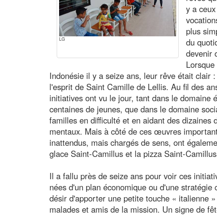
y a ceux
vocation
plus sim
LG
du quoti
devenir 
Lorsque 
Indonésie il y a seize ans, leur rêve était clair
l'esprit de Saint Camille de Lellis. Au fil des a
initiatives ont vu le jour, tant dans le domain
centaines de jeunes, que dans le domaine soci
familles en difficulté et en aidant des dizaines
mentaux. Mais à côté de ces œuvres importantes
inattendus, mais chargés de sens, ont également
glace Saint-Camillus et la pizza Saint-Camillus
Il a fallu près de seize ans pour voir ces initia
nées d'un plan économique ou d'une stratégie 
désir d'apporter une petite touche « italienne
malades et amis de la mission. Un signe de fê