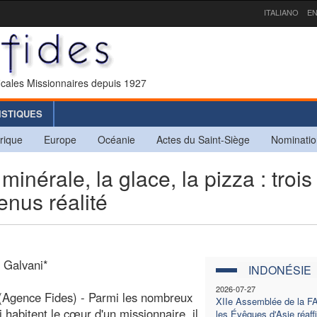
ITALIANO
EN
icales Missionnaires depuis 1927
ISTIQUES
rique
Europe
Océanie
Actes du Saint-Siège
Nominatio
nérale, la glace, la pizza : trois
enus réalité
i Galvani*
INDONÉSIE
2026-07-27
(Agence Fides) - Parmi les nombreux
XIIe Assemblée de la F
i habitent le cœur d'un missionnaire, il
les Évêques d'Asie réaff