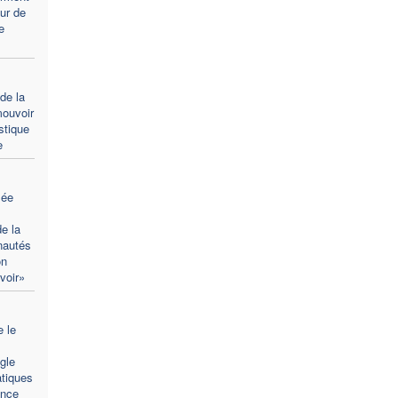
ur de
e
de la
mouvoir
stique
e
lée
e la
nautés
on
voir»
e le
gle
atiques
ence