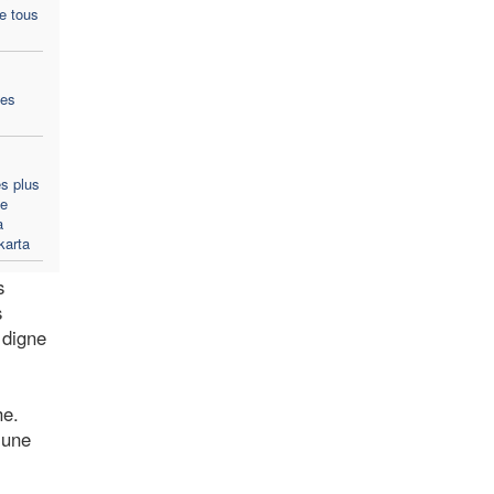
de tous
des
s plus
Ie
a
karta
s
s
 digne
he.
 une