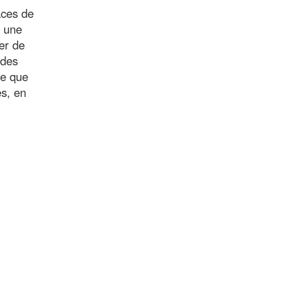
aces de
t une
er de
 des
re que
s, en