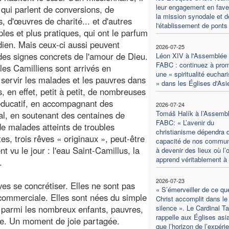
leur engagement en fave
 qui parlent de conversions, de
la mission synodale et d
s, d'œuvres de charité... et d'autres
l'établissement de ponts
ples et plus pratiques, qui ont le parfum
dien. Mais ceux-ci aussi peuvent
2026-07-25
des signes concrets de l'amour de Dieu.
Léon XIV à l'Assemblée 
FABC : continuez à pro
les Camilliens sont arrivés en
une « spiritualité euchari
 : servir les malades et les pauvres dans
» dans les Églises d'Asi
ns, en effet, petit à petit, de nombreuses
e éducatif, en accompagnant des
2026-07-24
Tomáš Halík à l’Assemb
al, en soutenant des centaines de
FABC: « L’avenir du
 de malades atteints de troubles
christianisme dépendra d
, trois rêves « originaux », peut-être
capacité de nos commu
 vu le jour : l'eau Saint-Camillus, la
à devenir des lieux où l’
apprend véritablement à 
.
2026-07-23
tives se concrétiser. Elles ne sont pas
« S’émerveiller de ce qu
commerciale. Elles sont nées du simple
Christ accomplit dans le
 » parmi les nombreux enfants, pauvres,
silence ». Le Cardinal Ta
rappelle aux Églises asi
te. Un moment de joie partagée.
que l’horizon de l’expéri