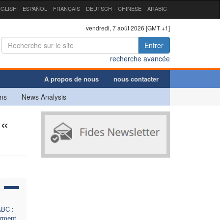
GLISH
ESPAÑOL
FRANÇAIS
DEUTSCH
CHINESE
ARABIC
vendredi, 7 août 2026 [GMT +1]
Entrer
recherche avancée
A propos de nous
nous contacter
ns
News Analysis
 «
ABC :
irment