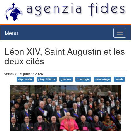
Menu
Toggl
naviga
Léon XIV, Saint Augustin et les
deux cités
vendredi, 9 janvier 2026
diplomatie
géopolitique
guerres
théologie
saint-siège
saints