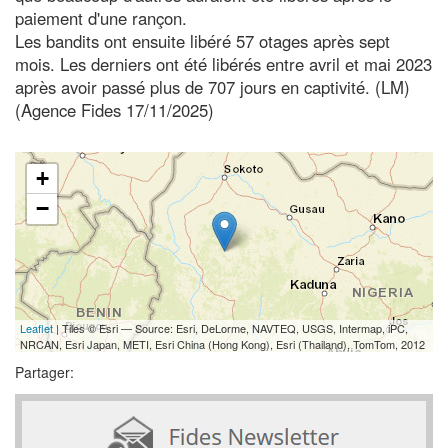
paiement d'une rançon.
Les bandits ont ensuite libéré 57 otages après sept
mois. Les derniers ont été libérés entre avril et mai 2023
après avoir passé plus de 707 jours en captivité. (LM)
(Agence Fides 17/11/2025)
+
−
Leaflet
| Tiles © Esri — Source: Esri, DeLorme, NAVTEQ, USGS, Intermap, iPC,
NRCAN, Esri Japan, METI, Esri China (Hong Kong), Esri (Thailand), TomTom, 2012
Partager: