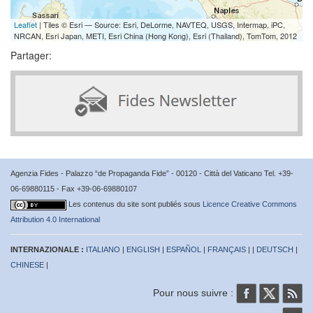
Leaflet
| Tiles © Esri — Source: Esri, DeLorme, NAVTEQ, USGS, Intermap, iPC,
NRCAN, Esri Japan, METI, Esri China (Hong Kong), Esri (Thailand), TomTom, 2012
Partager:
Agenzia Fides - Palazzo “de Propaganda Fide” - 00120 - Città del Vaticano Tel. +39-
06-69880115 - Fax +39-06-69880107
Les contenus du site sont publiés sous
Licence Creative Commons
Attribution 4.0 International
INTERNAZIONALE :
ITALIANO
|
ENGLISH
|
ESPAÑOL
|
FRANÇAIS
| |
DEUTSCH
|
CHINESE
|
Pour nous suivre :