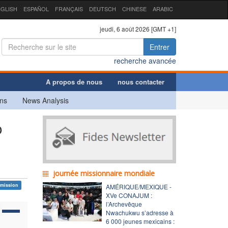
GLISH
ESPAÑOL
FRANÇAIS
DEUTSCH
CHINESE
ARABIC
jeudi, 6 août 2026 [GMT +1]
Entrer
recherche avancée
A propos de nous
nous contacter
ns
News Analysis
o
journée missionnaire mondiale
mission
AMÉRIQUE/MEXIQUE -
XVe CONAJUM :
l’Archevêque
Nwachukwu s’adresse à
6 000 jeunes mexicains :