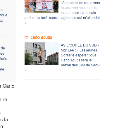
l’Amazonie en route vers
la Journée nationale de
La
la jeunesse : « Je suis
ndue,
parti de la forêt sans imaginer ce qui m’attendait
ux
»
carlo acutis
ASIE/CORÉE DU SUD -
 de
Mgr Lee : « Les jeunes
Les
Coréens espèrent que
tisés
Carlo Acutis sera le
s
patron des JMJ de Séoul
are
»
e Carlo
aire
s
s la
un