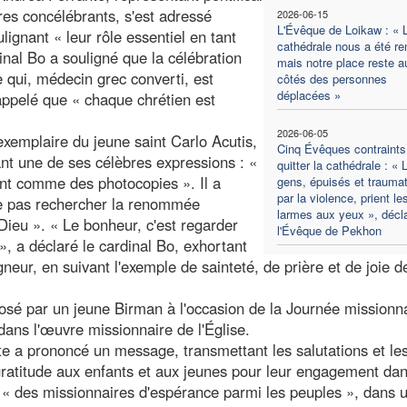
es concélébrants, s'est adressé
2026-06-15
L'Évêque de Loikaw : « 
gnant « leur rôle essentiel en tant
cathédrale nous a été re
inal Bo a souligné que la célébration
mais notre place reste a
te qui, médecin grec converti, est
côtés des personnes
déplacées »
rappelé que « chaque chrétien est
2026-06-05
 exemplaire du jeune saint Carlo Acutis,
Cinq Évêques contraints
nt une de ses célèbres expressions : «
quitter la cathédrale : « 
nt comme des photocopies ». Il a
gens, épuisés et trauma
par la violence, prient le
ne pas rechercher la renommée
larmes aux yeux », décl
ieu ». « Le bonheur, c'est regarder
l'Évêque de Pekhon
», a déclaré le cardinal Bo, exhortant
eur, en suivant l'exemple de sainteté, de prière et de joie d
sé par un jeune Birman à l'occasion de la Journée missionn
 dans l'œuvre missionnaire de l'Église.
te a prononcé un message, transmettant les salutations et le
ratitude aux enfants et aux jeunes pour leur engagement dan
re « des missionnaires d'espérance parmi les peuples », dans 