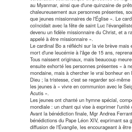
au Myanmar, ainsi que d'une quinzaine de prêtr
chaleureusement aux personnes présentes, souli
que jeunes missionnaires de l'Église ». Le card
coïncidait avec la fête de saint Luc l'évangélis
devenu un fidèle missionnaire du Christ, et a 
appelé à être missionnaire ».
Le cardinal Bo a réfléchi sur la vie brève mais
mort d'une leucémie à l'âge de 15 ans, reprena
Tous naissent originaux, mais beaucoup meure
ensuite exhorté les personnes présentes « à 
mondaine, mais à chercher le vrai bonheur en D
Dieu ; la tristesse, c'est se regarder soi-même 
les jeunes à « vivre en communion avec le Seign
Acutis ».
Les jeunes ont chanté un hymne spécial, compo
mondiale : un chant qui vise à exprimer l'unité
Avant la bénédiction finale, Mgr Andrea Ferran
bénédictions du Pape Léon XIV, exprimant sa g
diffusion de l'Évangile, les encourageant à êt