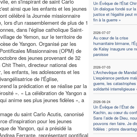
vile, en s'inspirant de saint Carlo
Un Évêque de l'État Chin
c'est ainsi que les enfants et les jeunes
Un dialogue fondé sur la
justice et l'égalité peut 
ont célébré la Journée missionnaire
fin à la guerre »
, lors d'un rassemblement de plus de 1
onnes, dans l'église catholique Saint-
2026-07-07
village de Yemon, sur le territoire de
Au cœur de la crise
iocèse de Yangon. Organisé par les
humanitaire birmane, l'Ég
de Kalay inaugure une n
ontificales Missionnaires (OPM) de
paroisse
 octobre des jeunes provenant de 32
Chit Thein, directeur national des
2026-07-03
les enfants, les adolescents et les
L'Archevêque de Mandal
L'espérance perdure malg
vangélisatrice de l'Église,
guerre, les catastrophes 
end la prédication et se réalise par la
solidarité interreligieuse 
érosité ». « La célébration de Yangon a
qui anime ses plus jeunes fidèles », a
2026-06-24
Un Évêque de l’État de
Kachin, au cœur du confli
e image du saint Carlo Acutis, canonisé
Sans l’aide de Dieu, nou
e d'inspiration pour les jeunes
pouvons rien faire. Je di
êque de Yangon, qui a présidé la
fidèles : prions davantag
ndrea Ferrante, représentant pontifical