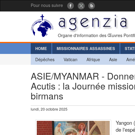
Pour nous suivre
Organe d'information des Œuvres Pontif
HOME
MISSIONNAIRES ASSASSINES
STAT
Dépêches
Vatican
Afrique
Asie
Amé
ASIE/MYANMAR - Donner l'
Acutis : la Journée missi
birmans
lundi, 20 octobre 2025
Yangon (
de l'esp