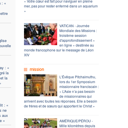
« Votre cœur est fait pour naviguer en pleine
 : «
mer, pas pour rester enfermé dans un aquarium
»
mettre
VATICAN - Journée
Mondiale des Missions :
troisième session
lise
d'approfondissement «
en ligne » destinée au
ouvelle
monde francophone sur le message de Léon
XIV
ay : «
mission
ré la
L'Évêque Pitchaimuthu,
et la
lors du 1er Symposium
»
missionnaire franciscain :
« L’Asie n’a pas besoin
de missionnaires qui
arrivent avec toutes les réponses. Elle a besoin
t : «
de frères et de sœurs qui apportent le Christ »
s ne
s aux
e »
AMÉRIQUE/PÉROU -
Mille kilomètres depuis