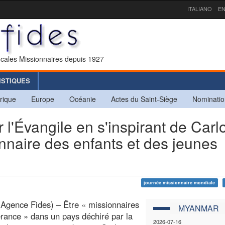
ITALIANO
EN
icales Missionnaires depuis 1927
ISTIQUES
rique
Europe
Océanie
Actes du Saint-Siège
Nominatio
Évangile en s'inspirant de Carl
onnaire des enfants et des jeunes
journée missionnaire mondiale
Agence Fides) – Être « missionnaires
MYANMAR
érance » dans un pays déchiré par la
2026-07-16