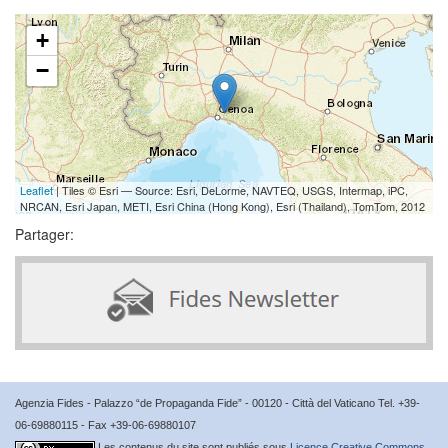
+
−
Leaflet
| Tiles © Esri — Source: Esri, DeLorme, NAVTEQ, USGS, Intermap, iPC,
NRCAN, Esri Japan, METI, Esri China (Hong Kong), Esri (Thailand), TomTom, 2012
Partager:
Agenzia Fides - Palazzo “de Propaganda Fide” - 00120 - Città del Vaticano Tel. +39-
06-69880115 - Fax +39-06-69880107
Les contenus du site sont publiés sous
Licence Creative Commons