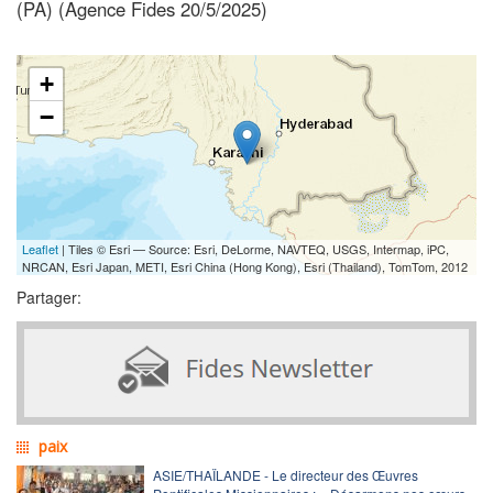
(PA) (Agence Fides 20/5/2025)
+
−
Leaflet
| Tiles © Esri — Source: Esri, DeLorme, NAVTEQ, USGS, Intermap, iPC,
NRCAN, Esri Japan, METI, Esri China (Hong Kong), Esri (Thailand), TomTom, 2012
Partager:
paix
ASIE/THAÏLANDE - Le directeur des Œuvres