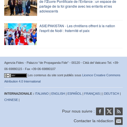
de l'Œuvre Pontificale de l'Enfance : un espace de
partage de la foi grandie avec les enfants et les
adolescents
ASIE/PAKISTAN - Les chrétiens offrent à la nation
l'esprit de Noël : fraternité et paix
Agenzia Fides - Palazzo “de Propaganda Fide” - 00120 - Città del Vaticano Tel. +39-
06-69880115 - Fax +39-06-69880107
Les contenus du site sont publiés sous
Licence Creative Commons
Attribution 4.0 International
INTERNAZIONALE :
ITALIANO
|
ENGLISH
|
ESPAÑOL
|
FRANÇAIS
| |
DEUTSCH
|
CHINESE
|
Pour nous suivre :
Contacter la rédaction