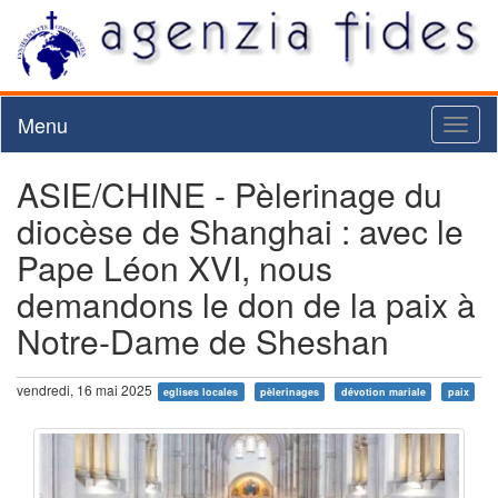
Menu
Toggl
naviga
ASIE/CHINE - Pèlerinage du
diocèse de Shanghai : avec le
Pape Léon XVI, nous
demandons le don de la paix à
Notre-Dame de Sheshan
vendredi, 16 mai 2025
eglises locales
pèlerinages
dévotion mariale
paix