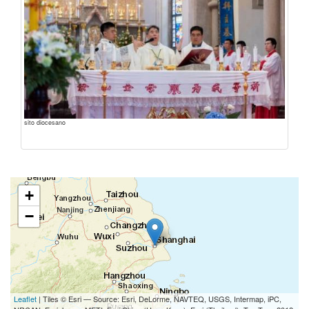
sito diocesano
+
−
Leaflet
| Tiles © Esri — Source: Esri, DeLorme, NAVTEQ, USGS, Intermap, iPC,