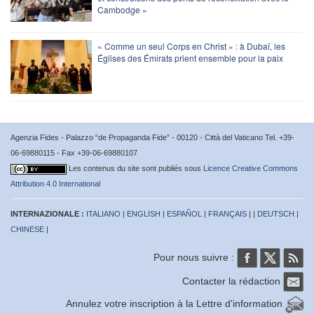
Cambodge »
« Comme un seul Corps en Christ » : à Dubaï, les
Églises des Émirats prient ensemble pour la paix
Agenzia Fides - Palazzo “de Propaganda Fide” - 00120 - Città del Vaticano Tel. +39-
06-69880115 - Fax +39-06-69880107
Les contenus du site sont publiés sous
Licence Creative Commons
Attribution 4.0 International
INTERNAZIONALE :
ITALIANO
|
ENGLISH
|
ESPAÑOL
|
FRANÇAIS
| |
DEUTSCH
|
CHINESE
|
Pour nous suivre :
Contacter la rédaction
Annulez votre inscription à la Lettre d'information