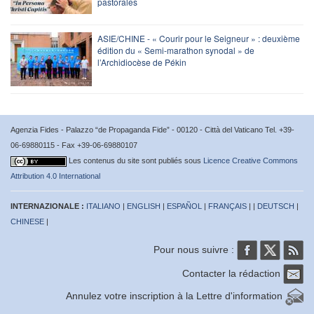
pastorales
ASIE/CHINE - « Courir pour le Seigneur » : deuxième
édition du « Semi-marathon synodal » de
l’Archidiocèse de Pékin
Agenzia Fides - Palazzo “de Propaganda Fide” - 00120 - Città del Vaticano Tel. +39-
06-69880115 - Fax +39-06-69880107
Les contenus du site sont publiés sous
Licence Creative Commons
Attribution 4.0 International
INTERNAZIONALE :
ITALIANO
|
ENGLISH
|
ESPAÑOL
|
FRANÇAIS
| |
DEUTSCH
|
CHINESE
|
Pour nous suivre :
Contacter la rédaction
Annulez votre inscription à la Lettre d'information