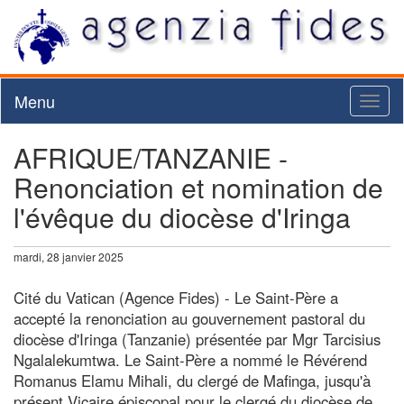
Menu
Toggl
naviga
AFRIQUE/TANZANIE -
Renonciation et nomination de
l'évêque du diocèse d'Iringa
mardi, 28 janvier 2025
Cité du Vatican (Agence Fides) - Le Saint-Père a
accepté la renonciation au gouvernement pastoral du
diocèse d'Iringa (Tanzanie) présentée par Mgr Tarcisius
Ngalalekumtwa. Le Saint-Père a nommé le Révérend
Romanus Elamu Mihali, du clergé de Mafinga, jusqu'à
présent Vicaire épiscopal pour le clergé du diocèse de