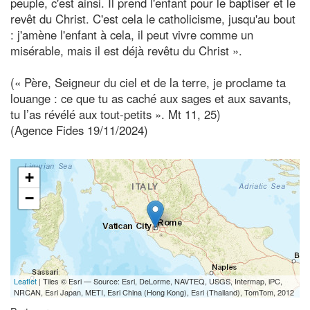
peuple, c'est ainsi. Il prend l'enfant pour le baptiser et le
revêt du Christ. C'est cela le catholicisme, jusqu'au bout
: j'amène l'enfant à cela, il peut vivre comme un
misérable, mais il est déjà revêtu du Christ ».
(« Père, Seigneur du ciel et de la terre, je proclame ta
louange : ce que tu as caché aux sages et aux savants,
tu l’as révélé aux tout-petits ». Mt 11, 25)
(Agence Fides 19/11/2024)
+
−
Leaflet
| Tiles © Esri — Source: Esri, DeLorme, NAVTEQ, USGS, Intermap, iPC,
NRCAN, Esri Japan, METI, Esri China (Hong Kong), Esri (Thailand), TomTom, 2012