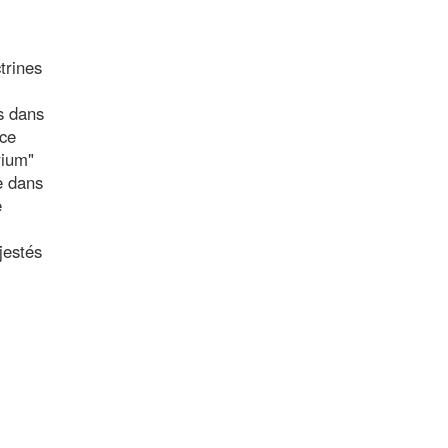
trines
s dans
 ce
rium"
me dans
e
jestés