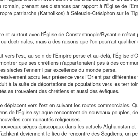
 romain, prenant ses distances par rapport à l'Église de l'Em
 propre patriarche (Katholikos) à Séleucie-Ctésiphon sur le Ti
re et surtout avec l'Église de Constantinople/Bysantie n'était
ou doctrinales, mais à des raisons que l'on pourrait qualifier
vers l'est, au sein de l'Empire perse et au-delà, l'Église d'O
t montrer que ses chrétiens n'appartenaient pas à des commu
 des siècles l'ennemi par excellence du monde perse.
essivement accru leur présence vers l'Orient par différentes 
uit à la suite de déportations de populations vers les territoi
tés se trouvaient des chrétiens et aussi des évêques.
 déplacent vers l'est en suivant les routes commerciales. Quo
étiens de l'Église syriaque rencontrent de nouveaux peuples, de
 nouvelles communautés religieuses.
e nouveaux sièges épiscopaux dans les actuels Afghanistan et
achkent deviennent le lieu de rencontre des Sogdiens, un pe