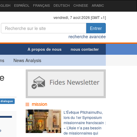
GLISH
ESPAÑOL
FRANÇAIS
DEUTSCH
CHINESE
ARABIC
vendredi, 7 août 2026 [GMT +1]
Entrer
recherche avancée
A propos de nous
nous contacter
ns
News Analysis
ve
dialogue
mission
L'Évêque Pitchaimuthu,
lors du 1er Symposium
missionnaire franciscain :
« L’Asie n’a pas besoin
e
de missionnaires qui