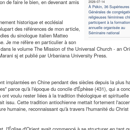
on de faire le bien, en devenant amis
2026-07-14
À Pékin, 36 Supérieures
Générales de congrégati
religieuses féminines ch
nement historique et ecclésial
participent à la formation
annuelle organisée au
 plupart des références de mon article,
Séminaire national
dies du sinologue italien Matteo
. Je me réfère en particulier à son
e dans le volume The Mission of the Universal Church - an Ori
arani sj et publié par Urbaniana University Press.
ont implantées en Chine pendant des siècles depuis la plus h
nnes" parce qu'à l'époque du concile d'Éphèse (431), qui a co
ont voulu rester liées à la tradition théologique et spirituelle
it issu. Cette tradition antiochienne mettait fortement l'accen
ature humaine, reconnaissant qu'à travers l'humanité du Christ
st, l'Église d'Orient avait commencé à se structurer en tant q