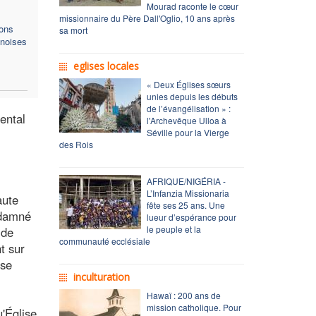
Mourad raconte le cœur
missionnaire du Père Dall'Oglio, 10 ans après
ons
sa mort
inoises
eglises locales
« Deux Églises sœurs
unies depuis les débuts
de l’évangélisation » :
ental
l'Archevêque Ulloa à
Séville pour la Vierge
des Rois
AFRIQUE/NIGÉRIA -
L’Infanzia Missionaria
aute
fête ses 25 ans. Une
ndamné
lueur d’espérance pour
le peuple et la
 de
communauté ecclésiale
t sur
 se
inculturation
Hawaï : 200 ans de
mission catholique. Pour
u'Église