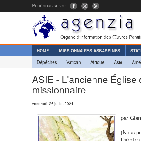
Pour nous suivre
Organe d'information des Œuvres Pontif
HOME
MISSIONNAIRES ASSASSINES
STAT
Dépêches
Vatican
Afrique
Asie
Amé
ASIE - L'ancienne Église 
missionnaire
vendredi, 26 juillet 2024
par Gia
(Nous pu
Directeu