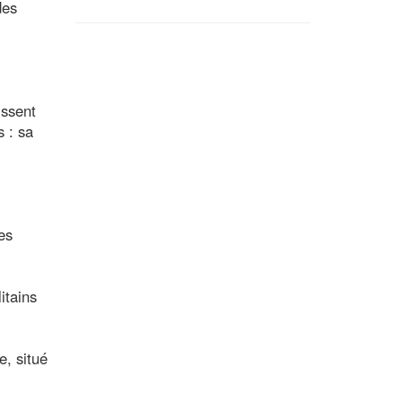
des
issent
s : sa
es
itains
, situé