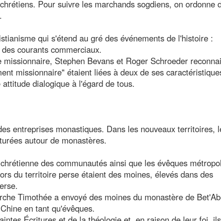
chrétiens. Pour suivre les marchands sogdiens, on ordonne 
.
hristianisme qui s'étend au gré des événements de l'histoire :
g des courants commerciaux.
ie missionnaire, Stephen Bevans et Roger Schroeder reconna
ment missionnaire" étaient liées à deux de ses caractéristique
attitude dialogique à l'égard de tous.
 des entreprises monastiques. Dans les nouveaux territoires, l
turées autour de monastères.
ie chrétienne des communautés ainsi que les évêques métropol
ors du territoire perse étaient des moines, élevés dans des
erse.
iarche Timothée a envoyé des moines du monastère de Bet'Abe
n Chine en tant qu'évêques.
ntes Écritures et de la théologie et, en raison de leur foi, ils