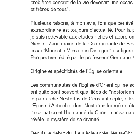
problème concret de la vie devenait une occasi
et frères de tous".
Plusieurs raisons, à mon avis, font que cet évé
extraordinaire est toujours d'actualité. Pour la
je suis redevable aux études riches et approfon
Nicolini-Zani, moine de la Communauté de Bose
essai "Monastic Mission in Dialogue" qui figur
Perspective, édité par le professeur Germano M
Origine et spécificités de l'Église orientale
Les communautés de l'Église d'Orient qui se s
antiquité sont souvent qualifiées de "nestorie
le patriarche Nestorius de Constantinople, elles 
l'Église d'Antioche, dont Nestorius lui-même éta
l'incarnation et l'humanité du Christ, sur sa n
révèle le mystère de sa divinité.
Depuis le début du IIIe siècle après Jésus-Chri