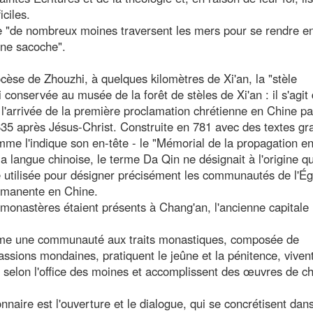
iciles.
e "de nombreux moines traversent les mers pour se rendre e
une sacoche".
cèse de Zhouzhi, à quelques kilomètres de Xi'an, la "stèle
 conservée au musée de la forêt de stèles de Xi'an : il s'agit
l'arrivée de la première proclamation chrétienne en Chine pa
635 après Jésus-Christ. Construite en 781 avec des textes gr
omme l'indique son en-tête - le "Mémorial de la propagation e
 langue chinoise, le terme Da Qin ne désignait à l'origine q
té utilisée pour désigner précisément les communautés de l'Ég
ermanente en Chine.
 monastères étaient présents à Chang'an, l'ancienne capitale
mme une communauté aux traits monastiques, composée de
ssions mondaines, pratiquent le jeûne et la pénitence, viven
r selon l'office des moines et accomplissent des œuvres de ch
nnaire est l'ouverture et le dialogue, qui se concrétisent dans