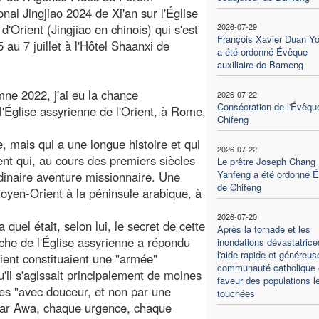
onal Jingjiao 2024 de Xi'an sur l'Église
d'Orient (Jingjiao en chinois) qui s'est
2026-07-29
François Xavier Duan Y
 au 7 juillet à l'Hôtel Shaanxi de
a été ordonné Évêque
auxiliaire de Bameng
ne 2022, j'ai eu la chance
2026-07-22
Consécration de l'Évêqu
l'Église assyrienne de l'Orient, à Rome,
Chifeng
, mais qui a une longue histoire et qui
2026-07-22
ient qui, au cours des premiers siècles
Le prêtre Joseph Chang
Yanfeng a été ordonné 
rdinaire aventure missionnaire. Une
de Chifeng
oyen-Orient à la péninsule arabique, à
2026-07-20
quel était, selon lui, le secret de cette
Après la tornade et les
che de l'Église assyrienne a répondu
inondations dévastatrice
l'aide rapide et généreus
rient constituaient une "armée"
communauté catholique 
qu'il s'agissait principalement de moines
faveur des populations l
es "avec douceur, et non par une
touchées
Mar Awa, chaque urgence, chaque