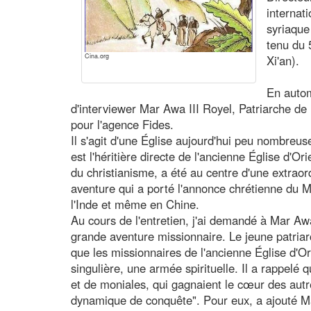
internati
syriaque 
tenu du 5
Cina.org
Xi'an).
En autom
d'interviewer Mar Awa III Royel, Patriarche de 
pour l'agence Fides.
Il s'agit d'une Église aujourd'hui peu nombreuse
est l'héritière directe de l'ancienne Église d'Or
du christianisme, a été au centre d'une extrao
aventure qui a porté l'annonce chrétienne du M
l'Inde et même en Chine.
Au cours de l'entretien, j'ai demandé à Mar Awa 
grande aventure missionnaire. Le jeune patriar
que les missionnaires de l'ancienne Église d'O
singulière, une armée spirituelle. Il a rappelé 
et de moniales, qui gagnaient le cœur des autr
dynamique de conquête". Pour eux, a ajouté 