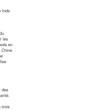
n Inde
 du
r les
avés en
n Chine
ue
lise
t des
arité.
 trois