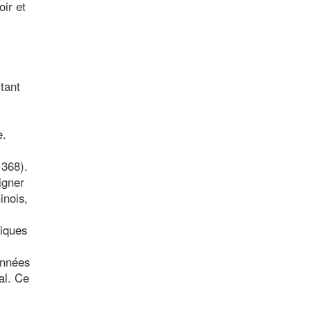
oir et
 tant
e.
1368).
igner
inois,
siques
onnées
al. Ce