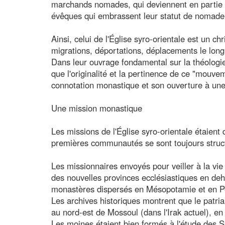
marchands nomades, qui deviennent en partie 
évêques qui embrassent leur statut de nomade
Ainsi, celui de l'Église syro-orientale est un c
migrations, déportations, déplacements le lon
Dans leur ouvrage fondamental sur la théolog
que l'originalité et la pertinence de ce "mouve
connotation monastique et son ouverture à une 
Une mission monastique
Les missions de l'Église syro-orientale étaient
premières communautés se sont toujours struc
Les missionnaires envoyés pour veiller à la v
des nouvelles provinces ecclésiastiques en deh
monastères dispersés en Mésopotamie et en P
Les archives historiques montrent que le patr
au nord-est de Mossoul (dans l'Irak actuel), e
Les moines étaient bien formés à l'étude des Sai