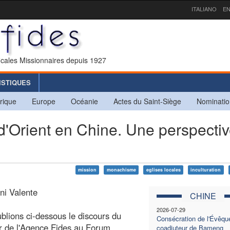
ITALIANO
EN
icales Missionnaires depuis 1927
ISTIQUES
rique
Europe
Océanie
Actes du Saint-Siège
Nominatio
d'Orient en Chine. Une perspecti
mission
monachisme
eglises locales
inculturation
nni Valente
CHINE
2026-07-29
blions ci-dessous le discours du
Consécration de l'Évêqu
r de l'Agence Fides au Forum
coadjuteur de Bameng