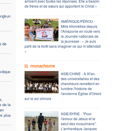
arrivent avec toutes les réponses. Elle a besoin
de frères et de sœurs qui apportent le Christ »
ongkun
AMÉRIQUE/PÉROU -
Mille kilomètres depuis
l’Amazonie en route vers
la Journée nationale de
la jeunesse : « Je suis
e de
parti de la forêt sans imaginer ce qui m’attendait
»
monachisme
Évêque
ASIE/CHINE - À Xi'an,
des universitaires et des
chercheurs remettent en
lumière l'histoire de
l'ancienne Église d'Orient
sur le sol chinois
s,
e de la
en
ASIE/SYRIE - "Pour
es plus
l'amour de Jésus et le
salut des musulmans".
L'archevêque Jacques