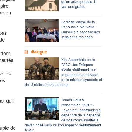
qu'un arbre pousse, il
pire.
faut une graine
gre en
Le trésor caché de la
Papouasie-Nouvelle-
 pas
Guinée : la sagesse des
missionnaires âgés
 de
dialogue
rient,
nautés
XIIe Assemblée de la
FABC : les Évêques
d'Asie réaffirment leur
voies
engagement en faveur
res
de la mission synodale et
de l'établissement de ponts
i qu'il
Tomáš Halík à
l’Assemblée FABC: «
L’avenir du christianisme
dépendra de la capacité
de nos communautés à
devenir des lieux où l’on apprend véritablement
uple de
à voir»