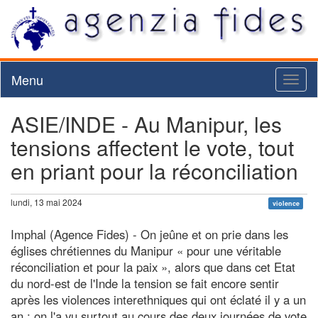
Menu
Toggl
naviga
ASIE/INDE - Au Manipur, les
tensions affectent le vote, tout
en priant pour la réconciliation
lundi, 13 mai 2024
violence
Imphal (Agence Fides) - On jeûne et on prie dans les
églises chrétiennes du Manipur « pour une véritable
réconciliation et pour la paix », alors que dans cet Etat
du nord-est de l'Inde la tension se fait encore sentir
après les violences interethniques qui ont éclaté il y a un
an : on l'a vu surtout au cours des deux journées de vote