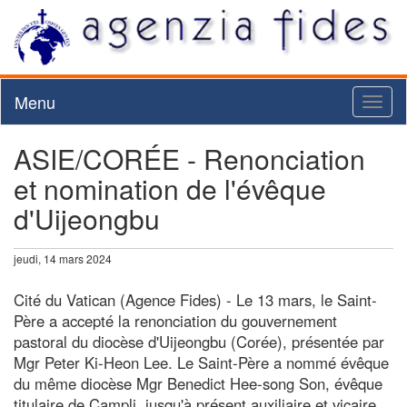
Menu
Toggl
naviga
ASIE/CORÉE - Renonciation
et nomination de l'évêque
d'Uijeongbu
jeudi, 14 mars 2024
Cité du Vatican (Agence Fides) - Le 13 mars, le Saint-
Père a accepté la renonciation du gouvernement
pastoral du diocèse d'Uijeongbu (Corée), présentée par
Mgr Peter Ki-Heon Lee. Le Saint-Père a nommé évêque
du même diocèse Mgr Benedict Hee-song Son, évêque
titulaire de Campli, jusqu'à présent auxiliaire et vicaire