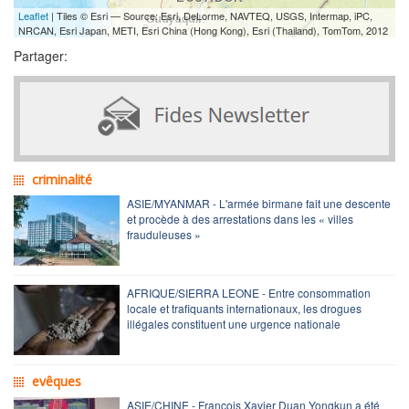
Leaflet
| Tiles © Esri — Source: Esri, DeLorme, NAVTEQ, USGS, Intermap, iPC,
NRCAN, Esri Japan, METI, Esri China (Hong Kong), Esri (Thailand), TomTom, 2012
Partager:
criminalité
ASIE/MYANMAR - L'armée birmane fait une descente
et procède à des arrestations dans les « villes
frauduleuses »
AFRIQUE/SIERRA LEONE - Entre consommation
locale et trafiquants internationaux, les drogues
illégales constituent une urgence nationale
evêques
ASIE/CHINE - François Xavier Duan Yongkun a été