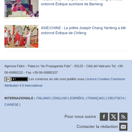
ordonné Évêque auxiliaire de Bameng
ASIE/CHINE - Le prêtre Joseph Chang Yanfeng a été
ordonné Évêque de Chifeng
Agenzia Fides - Palazzo “de Propaganda Fide” - 00120 - Città del Vaticano Tel. +39-
06-69880115 - Fax +39-06-69880107
Les contenus du site sont publiés sous
Licence Creative Commons
Attribution 4.0 International
INTERNAZIONALE :
ITALIANO
|
ENGLISH
|
ESPAÑOL
|
FRANÇAIS
| |
DEUTSCH
|
CHINESE
|
Pour nous suivre :
Contacter la rédaction