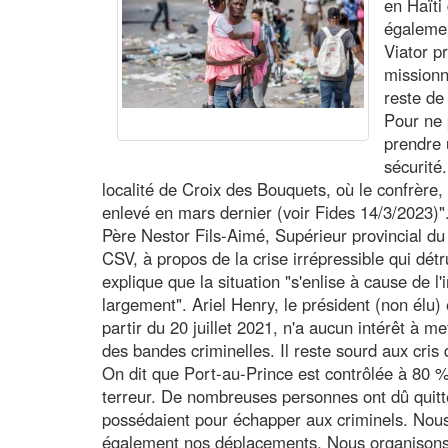
en Haïti
égalemen
Viator p
missionn
reste de
Pour ne 
prendre
sécurité.
localité de Croix des Bouquets, où le confrère,
enlevé en mars dernier (voir Fides 14/3/2023)".
Père Nestor Fils-Aimé, Supérieur provincial du
CSV, à propos de la crise irrépressible qui détr
explique que la situation "s'enlise à cause de l'
largement". Ariel Henry, le président (non élu) 
partir du 20 juillet 2021, n'a aucun intérêt à mett
des bandes criminelles. Il reste sourd aux cris
On dit que Port-au-Prince est contrôlée à 80 
terreur. De nombreuses personnes ont dû quitte
possédaient pour échapper aux criminels. Nous, 
également nos déplacements. Nous organisons l