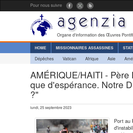
Pour nous suivre
Organe d'information des Œuvres Pontif
HOME
MISSIONNAIRES ASSASSINES
STAT
Dépêches
Vatican
Afrique
Asie
Amé
AMÉRIQUE/HAITI - Père Ne
que d'espérance. Notre Die
?"
lundi, 25 septembre 2023
Port au 
d'instabi