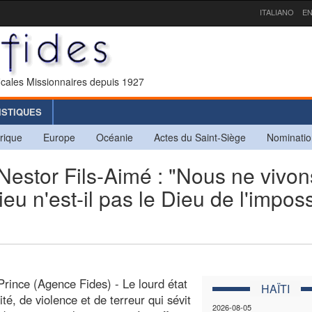
ITALIANO
EN
icales Missionnaires depuis 1927
ISTIQUES
rique
Europe
Océanie
Actes du Saint-Siège
Nominatio
stor Fils-Aimé : "Nous ne vivon
u n'est-il pas le Dieu de l'impos
Prince (Agence Fides) - Le lourd état
HAÏTI
lité, de violence et de terreur qui sévit
2026-08-05