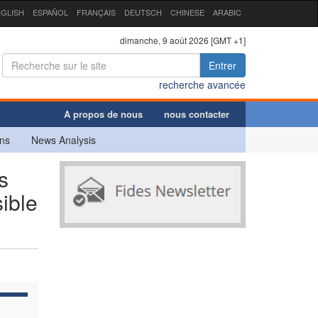
GLISH
ESPAÑOL
FRANÇAIS
DEUTSCH
CHINESE
ARABIC
dimanche, 9 août 2026 [GMT +1]
Entrer
recherche avancée
A propos de nous
nous contacter
ns
News Analysis
s
sible