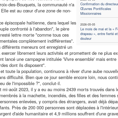
roix-des-Bouquets, la communauté n'a
Confirmation du directeu
Œuvres Pontificales
. Elle est au cœur d'une zone de non-
Missionnaires
e épiscopale haïtienne, dans lequel les
2026-05-05
euple confronté à l'abandon", le père
Le mois de mai et la « F
drapeau », entre fierté et
 resté lettre morte "comme tous ces
douleur
nementales complètement indifférentes".
s différents meneurs ont enregistré un
à exercer librement leurs activités et promettent de ne plus ex
ont lancé une campagne intitulée 'Vivre ensemble' mais entre 
urdes dont ils disposent".
et toute la population, continuons à rêver d'une aube nouvell
ns difficulté. Bien que ce jour semble encore loin, nous cont
eu de l'impossible ?", conclut-il.
et mi-août 2023, il y a eu au moins 2439 morts trouvés dans l
émembrés à la machette, incendiés, des filles et des femmes
 personnes enlevées, y compris des étrangers, avait déjà dépa
nfants. Près de 200 000 personnes sont déplacées à l'intérieu
rgent d'aide humanitaire et 4,9 millions souffrent d'une grave