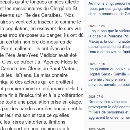
 depuis quatre longues années affecte
Au moins vingt personn
t les missionnaires du Clergé de St
tuées par des gangs cri
dans la commune de Gre
résents sur l'île des Caraïbes. "Nos
aires vivent cette insécurité comme le
2026-07-24
 la population, en essayant de survivre.
Il n'y a pas que la violen
pas trop s'exposer au danger, ils ont dû
la crise : à Pourcine Pic
 un certain nombre de mesures de
Makaya, la communauté
catholique s'efforce d'ap
 Parmi celles-ci, ils ont évacué la
l'eau à de nouvelles fami
 le Père Jean-Yves Médidor avait été
 C'est ce qu'écrit à l'Agence Fides le
2026-07-15
 Canada des Clercs de Saint-Viateur,
Inauguration du nouvel «
Hôpital Saint - Camille »
uit les Haïtiens. Le missionnaire
Jérémie : les premiers
iniquité des acteurs qui en profitent
services ouverts au publ
et premier ministre intérimaire d'Haïti à
re fin à l'insécurité et à la prolifération
2026-07-01
 de toute une population prise en otage.
De nouvelles violences
provoquent le déplaceme
% par des bandes armées qui sèment la
milliers de personnes et
r leur maison et tout ce qu'elles
aggravent la crise human
les frères viatoriens, limitons
a plupart de nos réunions via la
2026-06-05