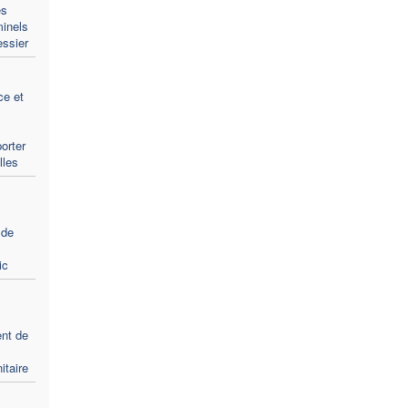
es
minels
ssier
ce et
porter
lles
 de
ic
nt de
itaire