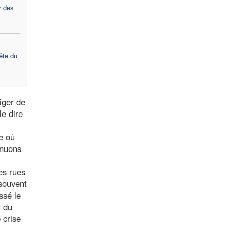
r des
ête du
iger de
le dire
e où
inuons
es rues
 souvent
ssé le
r du
 crise