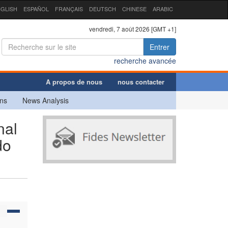
GLISH
ESPAÑOL
FRANÇAIS
DEUTSCH
CHINESE
ARABIC
vendredi, 7 août 2026 [GMT +1]
Entrer
recherche avancée
A propos de nous
nous contacter
ns
News Analysis
nal
do