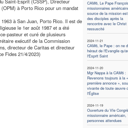
u Saint-Esprit (CSSP), Directeur
CAM6, Le Pape Françoi
es (OPM) à Porto Rico pour un mandat
missionnaires américains
source de la mission est 
des disciples après la
 1963 à San Juan, Porto Rico. Il est de
rencontre avec le Christ
eligieuse le 1er août 1987 et a été
ressuscité
ice-pasteur et curé de plusieurs
rétaire exécutif de la Commission
2024-11-21
CAM6, le Pape : on ne d
ns, directeur de Caritas et directeur
héraut de l'Evangile qu'
ce Fides 21/4/2023)
l'Esprit Saint
2024-11-20
Mgr Nappa à la CAM6 :
Revenons toujours à la 
première annonce », sou
vivante de toute œuvre 
l'Église
2024-11-19
Ouverture du VIe Congr
missionnaire américain,
personnes attendues