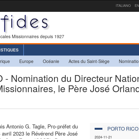
ITALIANO
EN
icales Missionnaires depuis 1927
ISTIQUES
rique
Europe
Océanie
Actes du Saint-Siège
Nominatio
Nomination du Directeur Natio
issionnaires, le Père José Orlan
uis Antonio G. Tagle, Pro-préfet du
PORTO RICO
8 avril 2023 le Révérend Père José
2024-11-21