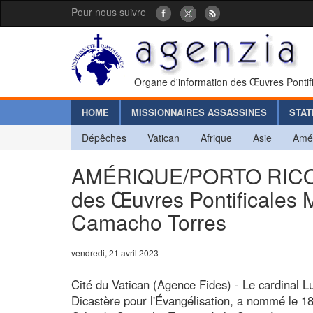
Pour nous suivre
Organe d'information des Œuvres Pontif
HOME
MISSIONNAIRES ASSASSINES
STAT
Dépêches
Vatican
Afrique
Asie
Amé
AMÉRIQUE/PORTO RICO - 
des Œuvres Pontificales M
Camacho Torres
vendredi, 21 avril 2023
Cité du Vatican (Agence Fides) - Le cardinal L
Dicastère pour l'Évangélisation, a nommé le 1