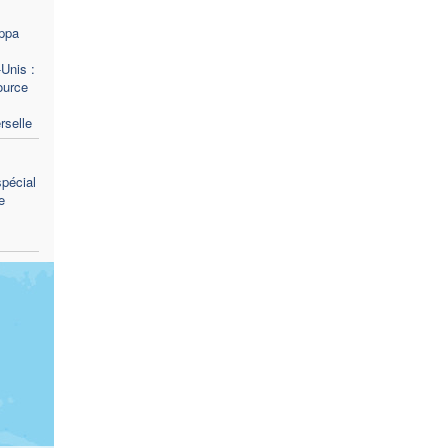
ppa
Unis :
source
rselle
pécial
e