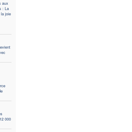
s aux
 : La
la joie
evient
avec
«
rce
de
ès
 12 000