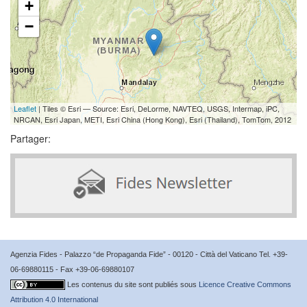
+
−
Leaflet
| Tiles © Esri — Source: Esri, DeLorme, NAVTEQ, USGS, Intermap, iPC,
NRCAN, Esri Japan, METI, Esri China (Hong Kong), Esri (Thailand), TomTom, 2012
Partager:
Agenzia Fides - Palazzo “de Propaganda Fide” - 00120 - Città del Vaticano Tel. +39-
06-69880115 - Fax +39-06-69880107
Les contenus du site sont publiés sous
Licence Creative Commons
Attribution 4.0 International