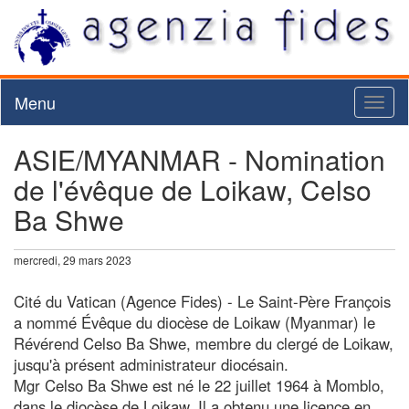
Menu
Toggl
naviga
ASIE/MYANMAR - Nomination
de l'évêque de Loikaw, Celso
Ba Shwe
mercredi, 29 mars 2023
Cité du Vatican (Agence Fides) - Le Saint-Père François
a nommé Évêque du diocèse de Loikaw (Myanmar) le
Révérend Celso Ba Shwe, membre du clergé de Loikaw,
jusqu'à présent administrateur diocésain.
Mgr Celso Ba Shwe est né le 22 juillet 1964 à Momblo,
dans le diocèse de Loikaw. Il a obtenu une licence en