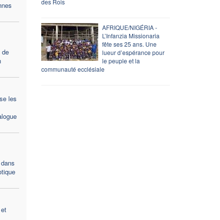
des Rois
nnes
AFRIQUE/NIGÉRIA -
L’Infanzia Missionaria
fête ses 25 ans. Une
t de
lueur d’espérance pour
n
le peuple et la
communauté ecclésiale
se les
alogue
é dans
otique
 et