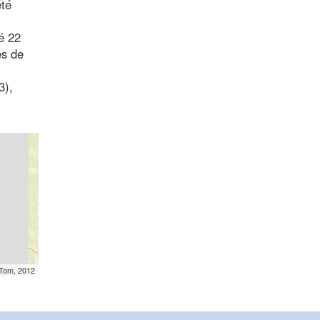
été
é 22
es de
3),
mTom, 2012