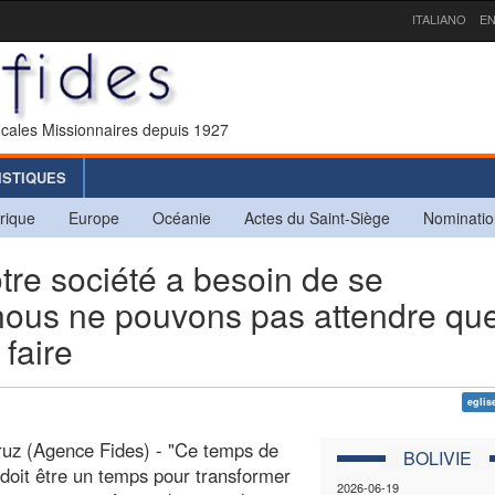
ITALIANO
EN
icales Missionnaires depuis 1927
ISTIQUES
rique
Europe
Océanie
Actes du Saint-Siège
Nominatio
e société a besoin de se
 nous ne pouvons pas attendre qu
faire
eglis
uz (Agence Fides) - "Ce temps de
BOLIVIE
oit être un temps pour transformer
2026-06-19