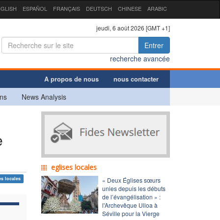
GLISH
ESPAÑOL
FRANÇAIS
DEUTSCH
CHINESE
ARABIC
jeudi, 6 août 2026 [GMT +1]
Entrer
recherche avancée
A propos de nous
nous contacter
ns
News Analysis
e
eglises locales
es locales
« Deux Églises sœurs
unies depuis les débuts
de l’évangélisation » :
l'Archevêque Ulloa à
Séville pour la Vierge