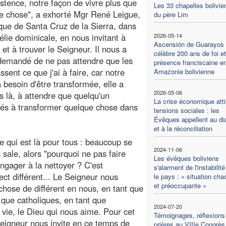
istence, notre façon de vivre plus que
Les 33 chapelles bolivie
re chose", a exhorté Mgr René Leigue,
du père Lim
ue de Santa Cruz de la Sierra, dans
lie dominicale, en nous invitant à
2026-05-14
Ascensión de Guarayos
 et à trouver le Seigneur. Il nous a
célèbre 200 ans de foi e
demandé de ne pas attendre que les
présence franciscaine e
ssent ce que j'ai à faire, car notre
Amazonie bolivienne
a besoin d'être transformée, elle a
2026-05-06
 là, à attendre que quelqu'un
La crise économique atti
s à transformer quelque chose dans
tensions sociales : les
Évêques appellent au di
et à la réconciliation
te qui est là pour tous : beaucoup se
2024-11-06
 sale, alors "pourquoi ne pas faire
Les évêques boliviens
ngager à la nettoyer ? C'est
s'alarment de l'instabilit
ect différent... Le Seigneur nous
le pays : « situation cha
et préoccupante »
chose de différent en nous, en tant que
 que catholiques, en tant que
2024-07-20
 vie, le Dieu qui nous aime. Pour cet
Témoignages, réflexions
Seigneur nous invite en ce temps de
prières au VIIIe Congrès