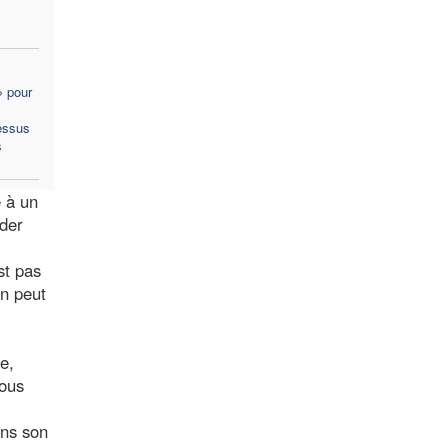
» pour
essus
s
e à un
rder
st pas
on peut
e,
nous
ans son