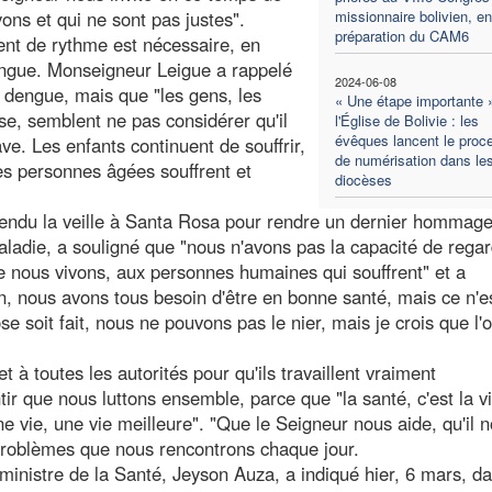
ns et qui ne sont pas justes".
missionnaire bolivien, en
préparation du CAM6
nt de rythme est nécessaire, en
dengue. Monseigneur Leigue a rappelé
2024-06-08
 dengue, mais que "les gens, les
« Une étape importante 
se, semblent ne pas considérer qu'il
l'Église de Bolivie : les
évêques lancent le proc
ve. Les enfants continuent de souffrir,
de numérisation dans le
es personnes âgées souffrent et
diocèses
t rendu la veille à Santa Rosa pour rendre un dernier hommag
ladie, a souligné que "nous n'avons pas la capacité de rega
que nous vivons, aux personnes humaines qui souffrent" et a
n, nous avons tous besoin d'être en bonne santé, mais ce n'e
ose soit fait, nous ne pouvons pas le nier, mais je crois que l'
et à toutes les autorités pour qu'ils travaillent vraiment
ir que nous luttons ensemble, parce que "la santé, c'est la vi
e vie, une vie meilleure". "Que le Seigneur nous aide, qu'il 
 problèmes que nous rencontrons chaque jour.
e ministre de la Santé, Jeyson Auza, a indiqué hier, 6 mars, d