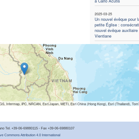
à Carlo Acutis
2025-03-25
Un nouvel évêque pour l
petite Église : consécrat
nouvel évêque auxiliaire
Vientiane
S, Intermap, iPC, NRCAN, Esri Japan, METI, Esri China (Hong Kong), Esri (Thailand), To
icano Tel. +39-06-69880115 - Fax +39-06-69880107
ve Commons Attribution 4.0 International