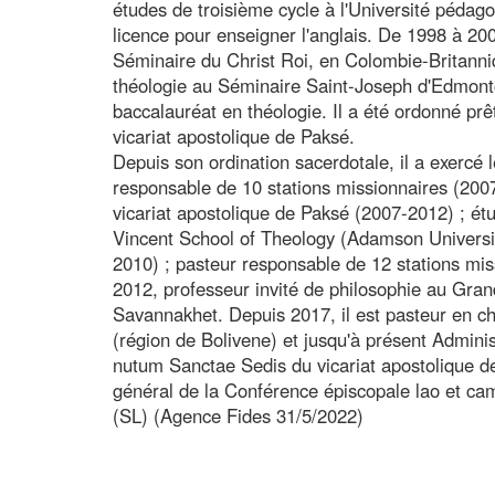
études de troisième cycle à l'Université pédag
licence pour enseigner l'anglais. De 1998 à 2002
Séminaire du Christ Roi, en Colombie-Britanni
théologie au Séminaire Saint-Joseph d'Edmonto
baccalauréat en théologie. Il a été ordonné pr
vicariat apostolique de Paksé.
Depuis son ordination sacerdotale, il a exercé 
responsable de 10 stations missionnaires (2007
vicariat apostolique de Paksé (2007-2012) ; ét
Vincent School of Theology (Adamson Universit
2010) ; pasteur responsable de 12 stations mis
2012, professeur invité de philosophie au Gra
Savannakhet. Depuis 2017, il est pasteur en ch
(région de Bolivene) et jusqu'à présent Admini
nutum Sanctae Sedis du vicariat apostolique de
général de la Conférence épiscopale lao et c
(SL) (Agence Fides 31/5/2022)