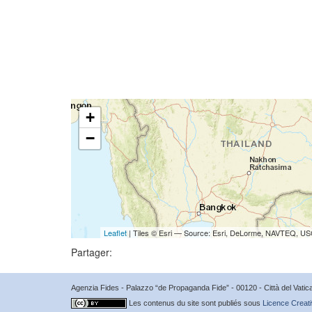
+
−
Leaflet
| Tiles © Esri — Source: Esri, DeLorme, NAVTEQ, USG
Partager:
Agenzia Fides - Palazzo “de Propaganda Fide” - 00120 - Città del Vat
Les contenus du site sont publiés sous
Licence Creati