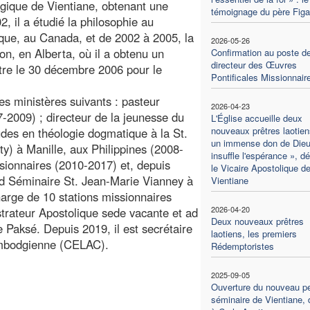
ogique de Vientiane, obtenant une
témoignage du père Figa
, il a étudié la philosophie au
que, au Canada, et de 2002 à 2005, la
2026-05-26
n, en Alberta, où il a obtenu un
Confirmation au poste d
directeur des Œuvres
être le 30 décembre 2006 pour le
Pontificales Missionnair
les ministères suivants : pasteur
2026-04-23
-2009) ; directeur de la jeunesse du
L'Église accueille deux
nouveaux prêtres laotien
udes en théologie dogmatique à la St.
un immense don de Dieu
y) à Manille, aux Philippines (2008-
insuffle l'espérance », d
sionnaires (2010-2017) et, depuis
le Vicaire Apostolique d
nd Séminaire St. Jean-Marie Vianney à
Vientiane
arge de 10 stations missionnaires
2026-04-20
strateur Apostolique sede vacante et ad
Deux nouveaux prêtres
 Paksé. Depuis 2019, il est secrétaire
laotiens, les premiers
ambodgienne (CELAC).
Rédemptoristes
2025-09-05
Ouverture du nouveau pe
séminaire de Vientiane, 