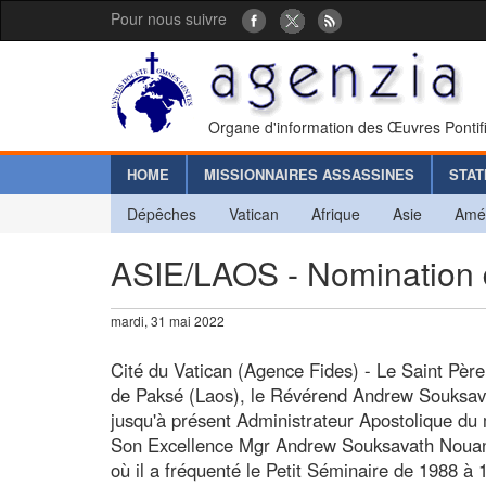
Pour nous suivre
Organe d'information des Œuvres Pontif
HOME
MISSIONNAIRES ASSASSINES
STAT
Dépêches
Vatican
Afrique
Asie
Amé
ASIE/LAOS - Nomination d
mardi, 31 mai 2022
Cité du Vatican (Agence Fides) - Le Saint Pèr
de Paksé (Laos), le Révérend Andrew Souksav
jusqu'à présent Administrateur Apostolique du
Son Excellence Mgr Andrew Souksavath Nouane
où il a fréquenté le Petit Séminaire de 1988 à 