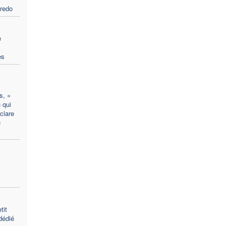
redo
e
es
s, «
 qui
éclare
e
tit
dédié