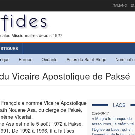
ITALIANO
EN
icales Missionnaires depuis 1927
ISTIQUES
rique
Europe
Océanie
Actes du Saint-Siège
Nominatio
u Vicaire Apostolique de Paksé
e François a nommé Vicaire Apostolique
LAOS
ath Nouane Asa, du clergé de Paksé,
2026-06-17
 même Vicariat.
« Malgré le manque de
 Asa est né le 5 août 1972 à Paksé,
ressources, la créativité
l’Église au Laos, qui vit
1991. De 1992 à 1996, il a fait ses
l’essentiel de la foi » : le