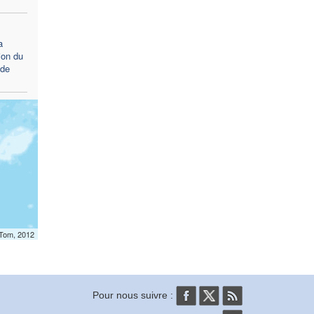
a
ion du
 de
mTom, 2012
Pour nous suivre :