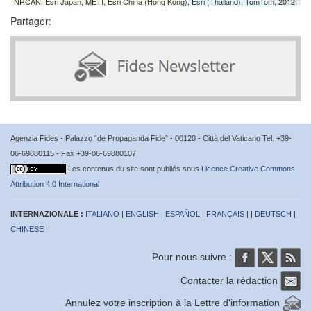
NRCAN, Esri Japan, METI, Esri China (Hong Kong), Esri (Thailand), TomTom, 2012
Partager:
Agenzia Fides - Palazzo “de Propaganda Fide” - 00120 - Città del Vaticano Tel. +39-
06-69880115 - Fax +39-06-69880107
Les contenus du site sont publiés sous
Licence Creative Commons
Attribution 4.0 International
INTERNAZIONALE :
ITALIANO
|
ENGLISH
|
ESPAÑOL
|
FRANÇAIS
| |
DEUTSCH
|
CHINESE
|
Pour nous suivre :
Contacter la rédaction
Annulez votre inscription à la Lettre d'information