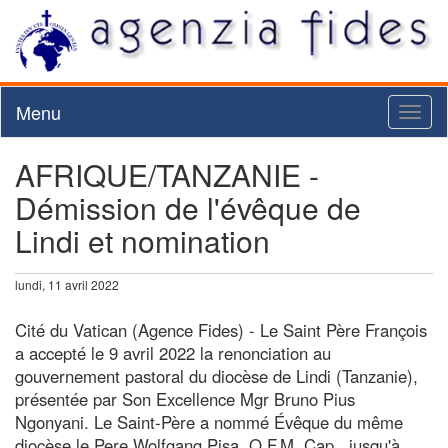
Menu
Toggl
naviga
AFRIQUE/TANZANIE -
Démission de l'évêque de
Lindi et nomination
lundi, 11 avril 2022
Cité du Vatican (Agence Fides) - Le Saint Père François
a accepté le 9 avril 2022 la renonciation au
gouvernement pastoral du diocèse de Lindi (Tanzanie),
présentée par Son Excellence Mgr Bruno Pius
Ngonyani. Le Saint-Père a nommé Évêque du même
diocèse le Pere Wolfgang Pisa, O.F.M. Cap., jusqu'à