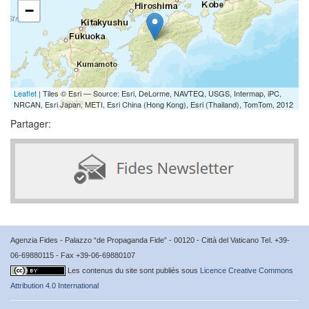
−
Leaflet
| Tiles © Esri — Source: Esri, DeLorme, NAVTEQ, USGS, Intermap, iPC,
NRCAN, Esri Japan, METI, Esri China (Hong Kong), Esri (Thailand), TomTom, 2012
Partager:
Agenzia Fides - Palazzo “de Propaganda Fide” - 00120 - Città del Vaticano Tel. +39-
06-69880115 - Fax +39-06-69880107
Les contenus du site sont publiés sous
Licence Creative Commons
Attribution 4.0 International