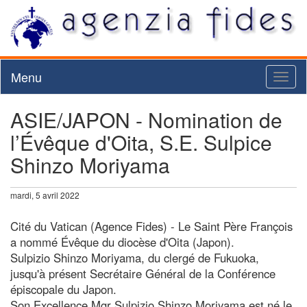
Menu
Toggl
naviga
ASIE/JAPON - Nomination de
l’Évêque d'Oita, S.E. Sulpice
Shinzo Moriyama
mardi, 5 avril 2022
Cité du Vatican (Agence Fides) - Le Saint Père François
a nommé Évêque du diocèse d'Oita (Japon).
Sulpizio Shinzo Moriyama, du clergé de Fukuoka,
jusqu'à présent Secrétaire Général de la Conférence
épiscopale du Japon.
Son Excellence Mgr Sulpizio Shinzo Moriyama est né le