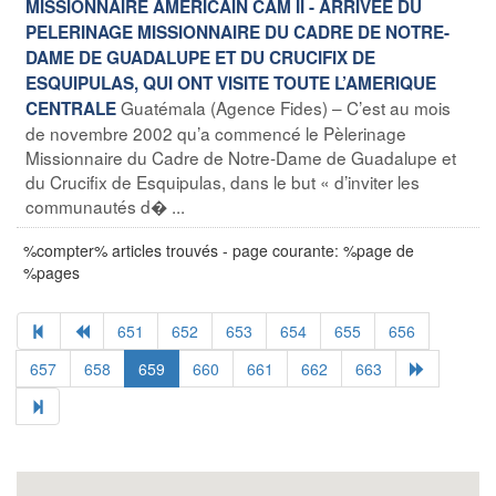
MISSIONNAIRE AMERICAIN CAM II - ARRIVEE DU
PELERINAGE MISSIONNAIRE DU CADRE DE NOTRE-
DAME DE GUADALUPE ET DU CRUCIFIX DE
ESQUIPULAS, QUI ONT VISITE TOUTE L’AMERIQUE
Guatémala (Agence Fides) – C’est au mois
CENTRALE
de novembre 2002 qu’a commencé le Pèlerinage
Missionnaire du Cadre de Notre-Dame de Guadalupe et
du Crucifix de Esquipulas, dans le but « d’inviter les
communautés d� ...
%compter% articles trouvés - page courante: %page de
%pages
651
652
653
654
655
656
657
658
659
660
661
662
663