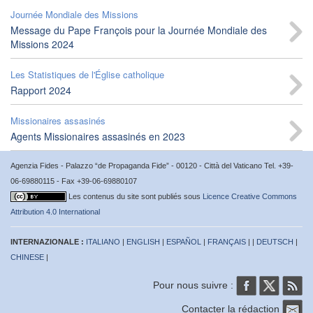
Journée Mondiale des Missions
Message du Pape François pour la Journée Mondiale des
Missions 2024
Les Statistiques de l'Église catholique
Rapport 2024
Missionaires assasinés
Agents Missionaires assasinés en 2023
Agenzia Fides - Palazzo “de Propaganda Fide” - 00120 - Città del Vaticano Tel. +39-
06-69880115 - Fax +39-06-69880107
Les contenus du site sont publiés sous
Licence Creative Commons
Attribution 4.0 International
INTERNAZIONALE :
ITALIANO
|
ENGLISH
|
ESPAÑOL
|
FRANÇAIS
| |
DEUTSCH
|
CHINESE
|
Pour nous suivre :
Contacter la rédaction