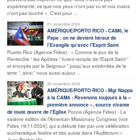
expérimenté, ce que nos yeux n'ont pas vu et nos mains
n'ont pas touché ». C'est pour ...
21 novembre 2024
AMÉRIQUE/PORTO RICO - CAM6, le
Pape : on ne devient héraut de
l'Evangile qu'avec l'Esprit Saint
Puerto Rico (Agence Fides) - « Comme le jour de la
Pentecôte “ les Apôtres ” furent remplis de l'Esprit Saint “
et envoyés par le Seigneur ” jusqu'aux extrémités de la
terre “, ainsi ” nous aussi aujour ...
20 novembre 2024
AMÉRIQUE/PORTO RICO - Mgr Nappa
à la CAM6 : Revenons toujours à la «
première annonce », source vivante
Ponce (Agence Fides) - La
de toute œuvre de l'Église
sixième édition de l'American Missionary Congress (voir
Fides 19/11/2024), qui a débuté hier par une célébration
eucharistique festive et très suivie dans l'Auditorium «
Juan Pachín Vic ...