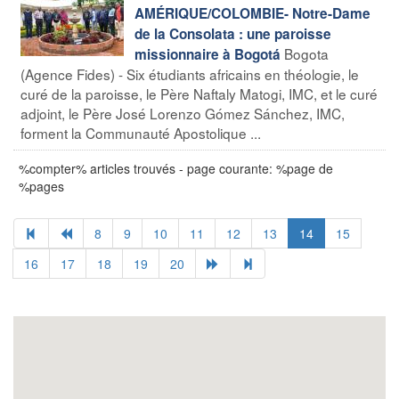
AMÉRIQUE/COLOMBIE- Notre-Dame
de la Consolata : une paroisse
Bogota
missionnaire à Bogotá
(Agence Fides) - Six étudiants africains en théologie, le
curé de la paroisse, le Père Naftaly Matogi, IMC, et le curé
adjoint, le Père José Lorenzo Gómez Sánchez, IMC,
forment la Communauté Apostolique ...
%compter% articles trouvés - page courante: %page de
%pages
8
9
10
11
12
13
14
15
16
17
18
19
20