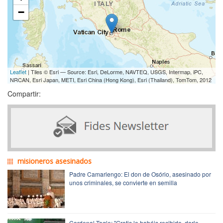
−
Leaflet
| Tiles © Esri — Source: Esri, DeLorme, NAVTEQ, USGS, Intermap, iPC,
NRCAN, Esri Japan, METI, Esri China (Hong Kong), Esri (Thailand), TomTom, 2012
Compartir:
misioneros asesinados
Padre Camarlengo: El don de Osório, asesinado por
unos criminales, se convierte en semilla
Cardenal Tagle: "Gratis lo habéis recibido, darlo