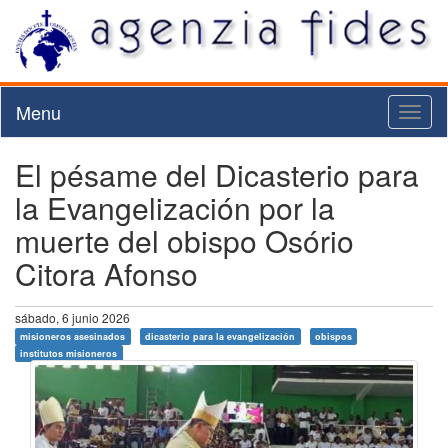
Menu
Toggl
naviga
El pésame del Dicasterio para
la Evangelización por la
muerte del obispo Osório
Citora Afonso
sábado, 6 junio 2026
misioneros asesinados
dicasterio para la evangelización
obispos
institutos misioneros