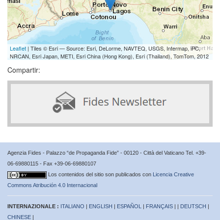
Leaflet
| Tiles © Esri — Source: Esri, DeLorme, NAVTEQ, USGS, Intermap, iPC,
NRCAN, Esri Japan, METI, Esri China (Hong Kong), Esri (Thailand), TomTom, 2012
Compartir:
Agenzia Fides - Palazzo “de Propaganda Fide” - 00120 - Città del Vaticano Tel. +39-
06-69880115 - Fax +39-06-69880107
Los contenidos del sitio son publicados con
Licencia Creative
Commons Atribución 4.0 Internacional
INTERNAZIONALE :
ITALIANO
|
ENGLISH
|
ESPAÑOL
|
FRANÇAIS
| |
DEUTSCH
|
CHINESE
|