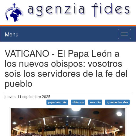
Menu
Toggl
naviga
VATICANO - El Papa León a
los nuevos obispos: vosotros
sois los servidores de la fe del
pueblo
jueves, 11 septiembre 2025
papa león xiv
obispos
servicio
iglesias locales