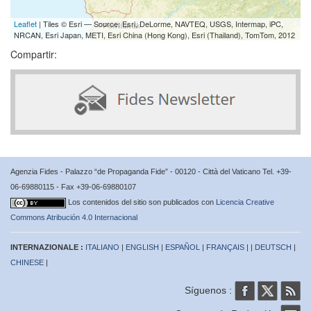
Leaflet
| Tiles © Esri — Source: Esri, DeLorme, NAVTEQ, USGS, Intermap, iPC,
NRCAN, Esri Japan, METI, Esri China (Hong Kong), Esri (Thailand), TomTom, 2012
Compartir:
Agenzia Fides - Palazzo “de Propaganda Fide” - 00120 - Città del Vaticano Tel. +39-
06-69880115 - Fax +39-06-69880107
Los contenidos del sitio son publicados con
Licencia Creative
Commons Atribución 4.0 Internacional
INTERNAZIONALE :
ITALIANO
|
ENGLISH
|
ESPAÑOL
|
FRANÇAIS
| |
DEUTSCH
|
CHINESE
|
Síguenos :