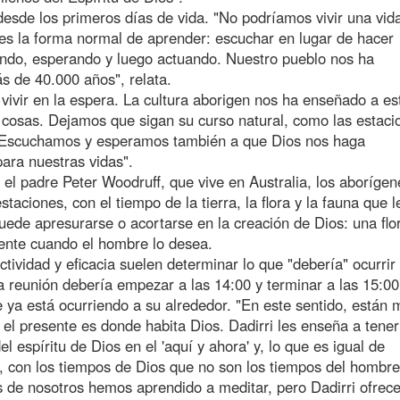
esde los primeros días de vida. "No podríamos vivir una vid
 es la forma normal de aprender: escuchar en lugar de hacer
do, esperando y luego actuando. Nuestro pueblo nos ha
s de 40.000 años", relata.
vivir en la espera. La cultura aborigen nos ha enseñado a es
s cosas. Dejamos que sigan su curso natural, como las estaci
 Escuchamos y esperamos también a que Dios nos haga
ara nuestras vidas".
l padre Peter Woodruff, que vive en Australia, los aborígen
staciones, con el tiempo de la tierra, la flora y la fauna que l
uede apresurarse o acortarse en la creación de Dios: una flo
ente cuando el hombre lo desea.
tividad y eficacia suelen determinar lo que "debería" ocurrir
 reunión debería empezar a las 14:00 y terminar a las 15:00)
 ya está ocurriendo a su alrededor. "En este sentido, están 
n el presente es donde habita Dios. Dadirri les enseña a tene
l espíritu de Dios en el 'aquí y ahora' y, lo que es igual de
l, con los tiempos de Dios que no son los tiempos del hombre
 de nosotros hemos aprendido a meditar, pero Dadirri ofrec