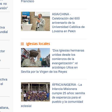
Francisco
os no
unión”
ASIA/CHINA -
Celebración del 600
aniversario de la
Universidad Católica de
tiva
Lovaina en Pekín
undial
iglesias locales
“Dos Iglesias hermanas
ctor
unidas desde los
comienzos de la
e
evangelización”: el
arzobispo Ulloa en
Sevilla por la Virgen de los Reyes
uctiva
 el
ÁFRICA/NIGERIA - La
Infancia Misionera
cumple 25 años: semilla
de esperanza para el
pueblo y la comunidad
eclesial
aliana,
s