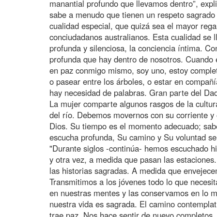
manantial profundo que llevamos dentro”, expli
sabe a menudo que tienen un respeto sagrado p
cualidad especial, que quizá sea el mayor reg
conciudadanos australianos. Esta cualidad se ll
profunda y silenciosa, la conciencia íntima. C
profunda que hay dentro de nosotros. Cuando e
en paz conmigo mismo, soy uno, estoy completo
o pasear entre los árboles, o estar en compañí
hay necesidad de palabras. Gran parte del Dadi
La mujer comparte algunos rasgos de la cultur
del río. Debemos movernos con su corriente 
Dios. Su tiempo es el momento adecuado; sabem
escucha profunda, Su camino y Su voluntad ser
"Durante siglos -continúa- hemos escuchado hi
y otra vez, a medida que pasan las estaciones
las historias sagradas. A medida que envejec
Transmitimos a los jóvenes todo lo que necesit
en nuestras mentes y las conservamos en lo m
nuestra vida es sagrada. El camino contemplati
trae paz. Nos hace sentir de nuevo completos, l