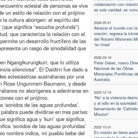
colaboración con nosotr
 encuentro eclesial de personas se vive
es solo caridad, es com
 de un estilo de relación con el prójimo
 la cultura aborigen: el espíritu del
2026-05-01
i” (que significa “escucha profunda”).
Abrazar el mundo con la
itud, que caracteriza la relación con el
oración: regresa la inicia
del Rosario Misionero M
 permite un desarrollo fructífero de las
“en línea”
representa un rasgo de sinodalidad que
2026-03-19
gen Ngangikurungkurr, que lo utiliza
Peter Gates, nuevo Dire
Nacional de las Obras
ncia silenciosa". El Daidirri fue dado a
Misionales Pontificias d
es eclesiásticas australianas por una
Australia
riam Rose Ungunmerr-Baumann, y desde
alianos no aborígenes a adentrarse en
2025-12-15
ciones con el prójimo.
“No” a la violencia destr
y al odio en la sociedad:
a ‘sonidos de las aguas profundas’.
llamamiento de “Catholic
palabra puede dividirse en tres partes:
Mission”
ue significa agua y ‘kurr’ que significa
ifica ‘sonidos de las aguas profundas’
2025-10-31
pio nombre indica, mi pueblo bebe del
En misión en tierra austr
siguiendo la huella de lo