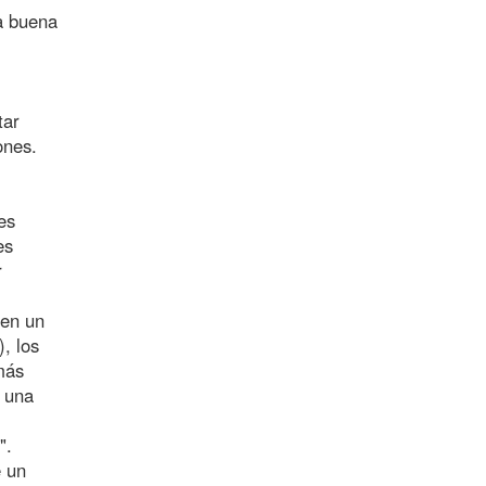
a buena
tar
ones.
es
es
r
 en un
, los
más
r una
".
e un