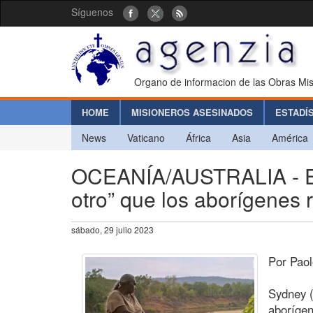
Síguenos
Organo de informacion de las Obras Mis
HOME
MISIONEROS ASESINADOS
ESTADÍ
News
Vaticano
África
Asia
América
OCEANÍA/AUSTRALIA - El D
otro” que los aborígenes r
sábado, 29 julio 2023
Por Paol
Sydney (
aborígen