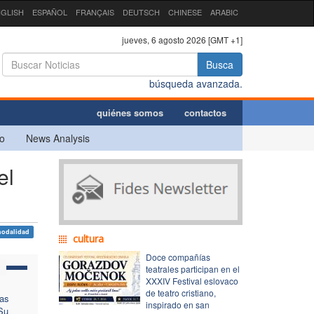
GLISH
ESPAÑOL
FRANÇAIS
DEUTSCH
CHINESE
ARABIC
jueves, 6 agosto 2026 [GMT +1]
Busca
búsqueda avanzada.
quiénes somos
contactos
o
News Analysis
el
nodalidad
cultura
Doce compañías
teatrales participan en el
XXXIV Festival eslovaco
de teatro cristiano,
ras
inspirado en san
“Su