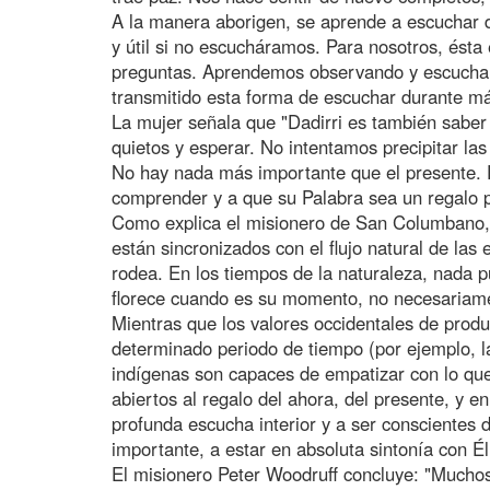
A la manera aborigen, se aprende a escuchar d
y útil si no escucháramos. Para nosotros, ésta
preguntas. Aprendemos observando y escuchan
transmitido esta forma de escuchar durante má
La mujer señala que "Dadirri es también saber 
quietos y esperar. No intentamos precipitar la
No hay nada más importante que el presente.
comprender y a que su Palabra sea un regalo p
Como explica el misionero de San Columbano, e
están sincronizados con el flujo natural de las e
rodea. En los tiempos de la naturaleza, nada p
florece cuando es su momento, no necesariam
Mientras que los valores occidentales de produc
determinado periodo de tiempo (por ejemplo, la
indígenas son capaces de empatizar con lo que
abiertos al regalo del ahora, del presente, y e
profunda escucha interior y a ser conscientes de
importante, a estar en absoluta sintonía con É
El misionero Peter Woodruff concluye: "Muchos