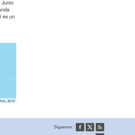
. Junto
funda
i es un
mTom, 2012
Síguenos :