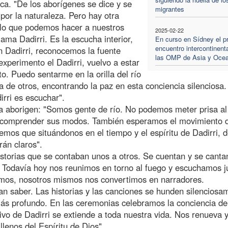
ca. "De los aborígenes se dice y se
migrantes
or la naturaleza. Pero hay otra
alo que podemos hacer a nuestros
2025-02-22
ama Dadirri. Es la escucha interior,
En curso en Sídney el p
encuentro intercontinent
on Dadirri, reconocemos la fuente
las OMP de Asia y Oce
xperimento el Dadirri, vuelvo a estar
. Puedo sentarme en la orilla del río
a de otros, encontrando la paz en esta conciencia silenciosa
rri es escuchar".
a aborigen: "Somos gente de río. No podemos meter prisa al
y comprender sus modos. También esperamos el movimiento 
os que situándonos en el tiempo y el espíritu de Dadirri, 
án claros".
storias que se contaban unos a otros. Se cuentan y se canta
. Todavía hoy nos reunimos en torno al fuego y escuchamos j
emos, nosotros mismos nos convertimos en narradores.
an saber. Las historias y las canciones se hunden silenciosa
ás profundo. En las ceremonias celebramos la conciencia de
vo de Dadirri se extiende a toda nuestra vida. Nos renueva 
lenos del Espíritu de Dios".