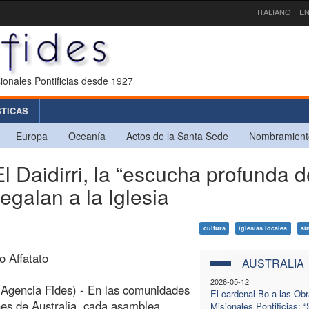
ITALIANO
EN
ionales Pontificias desde 1927
STICAS
Europa
Oceanía
Actos de la Santa Sede
Nombramient
aidirri, la “escucha profunda d
egalan a la Iglesia
cultura
iglesias locales
si
o Affatato
AUSTRALIA
2026-05-12
Agencia Fides) - En las comunidades
El cardenal Bo a las Ob
es de Australia, cada asamblea,
Misionales Pontificias: 