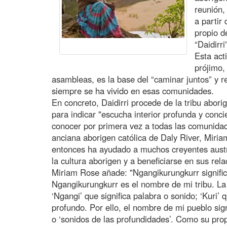
reunión,
a partir
propio de
“Daidirr
Esta act
prójimo,
asambleas, es la base del “caminar juntos” y 
siempre se ha vivido en esas comunidades.
En concreto, Daidirri procede de la tribu abori
para indicar "escucha interior profunda y concie
conocer por primera vez a todas las comunidad
anciana aborigen católica de Daly River, Mi
entonces ha ayudado a muchos creyentes austr
la cultura aborigen y a beneficiarse en sus rela
Miriam Rose añade: "Ngangikurungkurr signific
Ngangikurungkurr es el nombre de mi tribu. La 
‘Ngangi’ que significa palabra o sonido; ‘Kuri’ q
profundo. Por ello, el nombre de mi pueblo sign
o ‘sonidos de las profundidades’. Como su pro