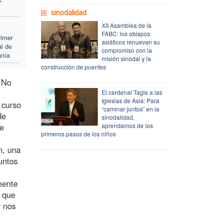
sinodalidad
XII Asamblea de la
FABC: los obispos
rimer
asiáticos renuevan su
al de
compromiso con la
anía
misión sinodal y la
construcción de puentes
. No
El cardenal Tagle a las
Iglesias de Asia: Para
 curso
“caminar juntos” en la
de
sinodalidad,
de
aprendamos de los
primeros pasos de los niños
n, una
untos
mente
 que
y nos