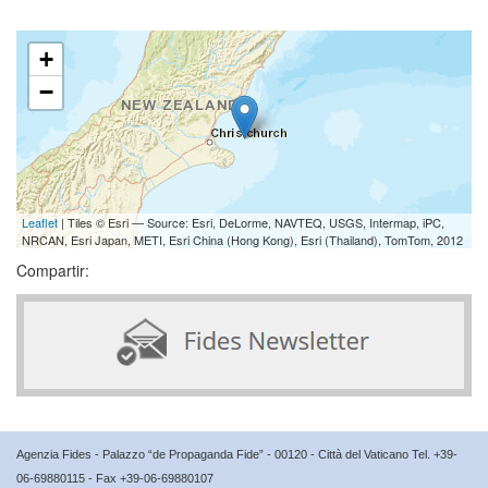
+
−
Leaflet
| Tiles © Esri — Source: Esri, DeLorme, NAVTEQ, USGS, Intermap, iPC,
NRCAN, Esri Japan, METI, Esri China (Hong Kong), Esri (Thailand), TomTom, 2012
Compartir:
Agenzia Fides - Palazzo “de Propaganda Fide” - 00120 - Città del Vaticano Tel. +39-
06-69880115 - Fax +39-06-69880107