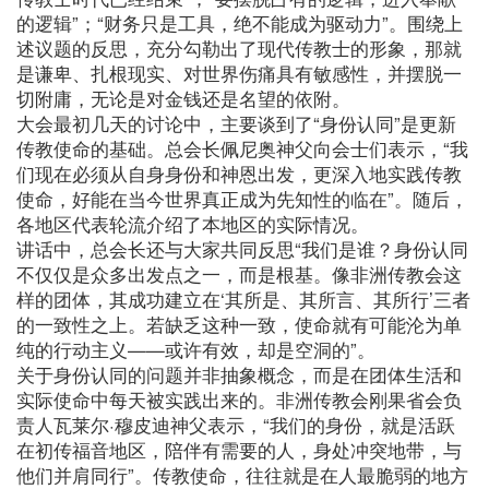
的逻辑”；“财务只是工具，绝不能成为驱动力”。围绕上
述议题的反思，充分勾勒出了现代传教士的形象，那就
是谦卑、扎根现实、对世界伤痛具有敏感性，并摆脱一
切附庸，无论是对金钱还是名望的依附。
大会最初几天的讨论中，主要谈到了“身份认同”是更新
传教使命的基础。总会长佩尼奥神父向会士们表示，“我
们现在必须从自身身份和神恩出发，更深入地实践传教
使命，好能在当今世界真正成为先知性的临在”。随后，
各地区代表轮流介绍了本地区的实际情况。
讲话中，总会长还与大家共同反思“我们是谁？身份认同
不仅仅是众多出发点之一，而是根基。像非洲传教会这
样的团体，其成功建立在‘其所是、其所言、其所行’三者
的一致性之上。若缺乏这种一致，使命就有可能沦为单
纯的行动主义——或许有效，却是空洞的”。
关于身份认同的问题并非抽象概念，而是在团体生活和
实际使命中每天被实践出来的。非洲传教会刚果省会负
责人瓦莱尔·穆皮迪神父表示，“我们的身份，就是活跃
在初传福音地区，陪伴有需要的人，身处冲突地带，与
他们并肩同行”。传教使命，往往就是在人最脆弱的地方