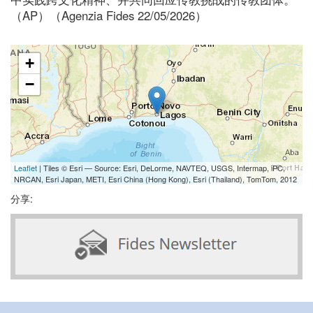
（AP）（Agenzia Fides 22/05/2026）
+
−
Leaflet
| Tiles © Esri — Source: Esri, DeLorme, NAVTEQ, USGS, Intermap, iPC,
NRCAN, Esri Japan, METI, Esri China (Hong Kong), Esri (Thailand), TomTom, 2012
分享: