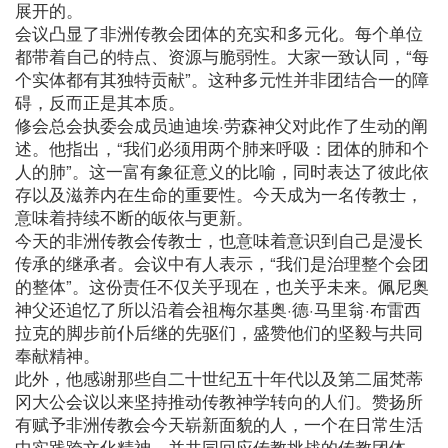
展开的。
会议凸显了非洲传教会团体的充实和多元化。每个单位
都带着自己的特点、资源与脆弱性。大家一致认同，“每
个实体都有其独特贡献”。这种多元性并非团结合一的障
碍，反而正是其本质。
修会总会执委会成员迪迪埃·劳森神父对此作了生动的阐
述。他指出，“我们必须用两个肺来呼吸：团体的肺和个
人的肺”。这一富有象征意义的比喻，同时表达了彼此依
存以及滋养内在生命的重要性。今天成为一名传教士，
意味着持续不断的皈依与更新。
今天的非洲传教会传教士，也意味着意识到自己是漫长
传承的继承者。会议中有人表示，“我们是治理整个会团
的整体”。这份责任不仅关乎现在，也关乎未来。佩尼奥
神父还追忆了所以沿着会祖梅尔基奥·德·马里翁·布雷西
拉克的脚步前仆后继的先驱们，盛赞他们的坚毅与共同
奉献精神。
此外，他感谢那些自二十世纪五十年代以及第二届梵蒂
冈大公会议以来坚持推动传教神学转向的人们。赞扬所
有赋予非洲传教会今天崭新面貌的人，一个在日常生活
中实践跨文化精神、并共同回应传教挑战的传教团体。