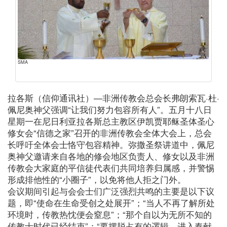
SMA
拉各斯（信仰通讯社）—非洲传教会总会长弗朗索瓦·杜·
佩尼奥神父强调“让我们努力包容所有人”。五月十八日
星期一在尼日利亚拉各斯总主教区伊凯贾耶稣圣体圣心
修女会“信德之家”召开的非洲传教会全体大会上，总会
长呼吁全体会士恪守包容精神。弥撒圣祭讲道中，佩尼
奥神父邀请来自各地的修会地区负责人、修女以及非洲
传教会大家庭的平信徒代表们共同培养归属感，并警惕
形成排他性的“小圈子”，以免将他人拒之门外。
会议期间引起与会会士们广泛强烈共鸣的主要是以下议
题，即“使命在生命受创之处展开”；“当人不再了解所处
环境时，传教热忱便会窒息”；“那个自以为无所不知的
传教士时代已经结束”；“要摆脱占有的逻辑，进入奉献