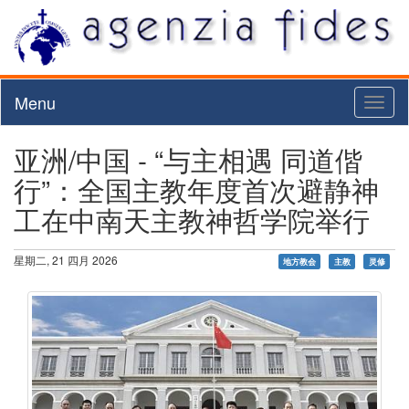
Menu
Toggl
naviga
亚洲/中国 - “与主相遇 同道偕
行”：全国主教年度首次避静神
工在中南天主教神哲学院举行
星期二, 21 四月 2026
地方教会
主教
灵修