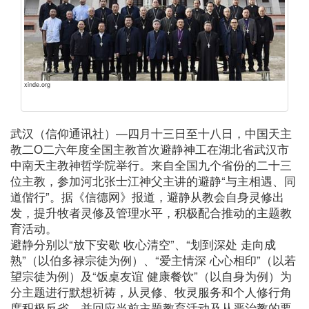
xinde.org
武汉（信仰通讯社）—四月十三日至十八日，中国天主
教二O二六年度全国主教首次避静神工在湖北省武汉市
中南天主教神哲学院举行。来自全国九个省份的二十三
位主教，参加河北张士江神父主讲的避静“与主相遇、同
道偕行”。据《信德网》报道，避静从教会自身灵修出
发，提升牧者灵修及管理水平，积极配合推动的主题教
育活动。
避静分别以“放下安歇 收心清空”、“划到深处 走向成
熟”（以伯多禄宗徒为例）、“爱主情深 心心相印”（以若
望宗徒为例）及“饭桌友谊 健康餐饮”（以自身为例）为
分主题进行默想祈祷，从灵修、牧灵服务和个人修行角
度积极反省，并回应当前主题教育活动及从严治教的要