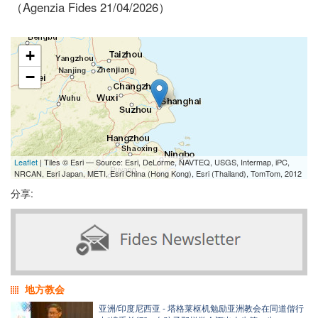
（Agenzia Fides 21/04/2026）
+
−
Leaflet
| Tiles © Esri — Source: Esri, DeLorme, NAVTEQ, USGS, Intermap, iPC,
NRCAN, Esri Japan, METI, Esri China (Hong Kong), Esri (Thailand), TomTom, 2012
分享:
地方教会
亚洲/印度尼西亚 - 塔格莱枢机勉励亚洲教会在同道偕行