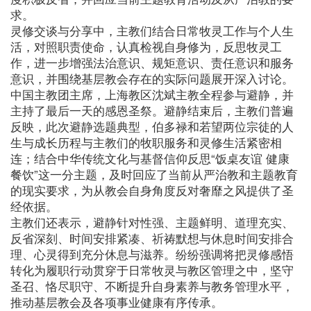
求。
灵修交谈与分享中，主教们结合日常牧灵工作与个人生
活，对照职责使命，认真检视自身修为，反思牧灵工
作，进一步增强法治意识、规矩意识、责任意识和服务
意识，并围绕基层教会存在的实际问题展开深入讨论。
中国主教团主席，上海教区沈斌主教全程参与避静，并
主持了最后一天的感恩圣祭。避静结束后，主教们普遍
反映，此次避静选题典型，伯多禄和若望两位宗徒的人
生与成长历程与主教们的牧职服务和灵修生活紧密相
连；结合中华传统文化与基督信仰反思“饭桌友谊 健康
餐饮”这一分主题，及时回应了当前从严治教和主题教育
的现实要求，为从教会自身角度反对奢靡之风提供了圣
经依据。
主教们还表示，避静针对性强、主题鲜明、道理充实、
反省深刻、时间安排紧凑、祈祷默想与休息时间安排合
理、心灵得到充分休息与滋养。纷纷强调将把灵修感悟
转化为履职行动贯穿于日常牧灵与教区管理之中，坚守
圣召、恪尽职守、不断提升自身素养与教务管理水平，
推动基层教会及各项事业健康有序传承。