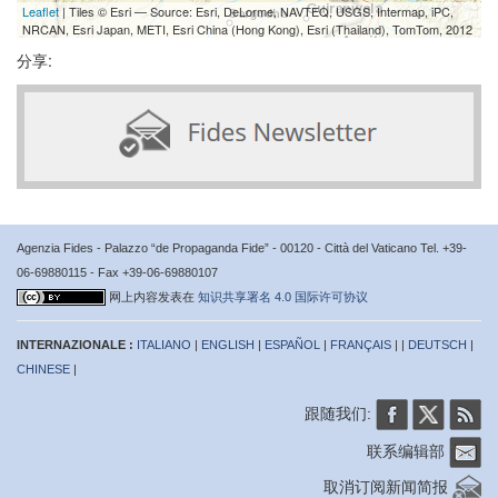
Leaflet
| Tiles © Esri — Source: Esri, DeLorme, NAVTEQ, USGS, Intermap, iPC,
NRCAN, Esri Japan, METI, Esri China (Hong Kong), Esri (Thailand), TomTom, 2012
分享:
Agenzia Fides - Palazzo “de Propaganda Fide” - 00120 - Città del Vaticano Tel. +39-
06-69880115 - Fax +39-06-69880107
网上内容发表在
知识共享署名 4.0 国际许可协议
INTERNAZIONALE :
ITALIANO
|
ENGLISH
|
ESPAÑOL
|
FRANÇAIS
| |
DEUTSCH
|
CHINESE
|
跟随我们:
联系编辑部
取消订阅新闻简报