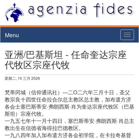
Menu
Toggl
naviga
亚洲/巴基斯坦 - 任命奎达宗座
代牧区宗座代牧
星期二, 10 三月 2026
梵蒂冈城（信仰通讯社）—二O二六年三月十日，圣父
教宗良十四世任命拉合尔总主教区总主教，加布遣方济
各会士塞巴斯蒂安·弗朗西斯·肖为奎达宗座代牧区（巴基
斯坦）宗座代牧。
一九五七年十一月十四日，塞巴斯蒂安·弗朗西斯·肖总主
教出生在信德省海得拉巴德教区。
一九八四年加入加布遣方济各会初学院，在卡拉奇基督