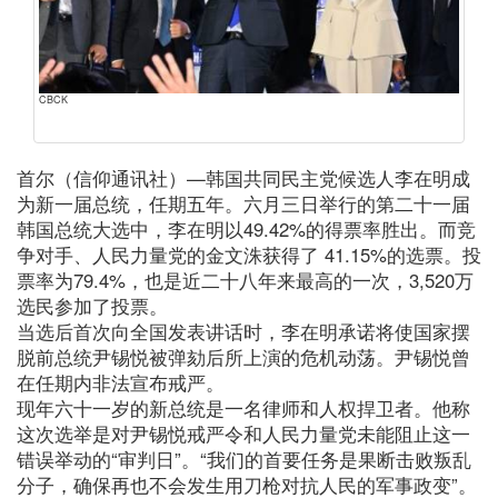
CBCK
首尔（信仰通讯社）—韩国共同民主党候选人李在明成
为新一届总统，任期五年。六月三日举行的第二十一届
韩国总统大选中，李在明以49.42%的得票率胜出。而竞
争对手、人民力量党的金文洙获得了 41.15%的选票。投
票率为79.4%，也是近二十八年来最高的一次，3,520万
选民参加了投票。
当选后首次向全国发表讲话时，李在明承诺将使国家摆
脱前总统尹锡悦被弹劾后所上演的危机动荡。尹锡悦曾
在任期内非法宣布戒严。
现年六十一岁的新总统是一名律师和人权捍卫者。他称
这次选举是对尹锡悦戒严令和人民力量党未能阻止这一
错误举动的“审判日”。“我们的首要任务是果断击败叛乱
分子，确保再也不会发生用刀枪对抗人民的军事政变”。