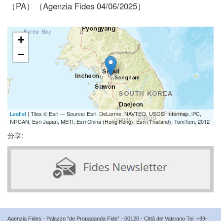
（PA）（Agenzia Fides 04/06/2025）
+
−
Leaflet
| Tiles © Esri — Source: Esri, DeLorme, NAVTEQ, USGS, Intermap, iPC,
NRCAN, Esri Japan, METI, Esri China (Hong Kong), Esri (Thailand), TomTom, 2012
分享:
Agenzia Fides - Palazzo “de Propaganda Fide” - 00120 - Città del Vaticano Tel. +39-