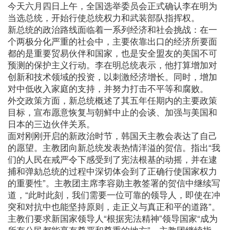
今天六月四日上午，全国选举委员会正式确认李在明为
当选总统，开始行使总统权力和武装部队指挥权。
新总统的政治路线面临着一系列经济和社会挑战：在一
个两极分化严重的社会中，主要依靠出口的经济所要面
都的是重要贸易伙伴和国家，也是安全盟友的美国不可
预测的保护主义行动。李在明总统表示，他打算增加对
创新和技术领域的投资，以刺激经济增长。同时，增加
对中低收入家庭的支持，并努力打击不平等和腐败。
外交政策方面，新总统概述了其五年任期内的主要政策
目标，宣布愿意恢复与朝鲜中止的会谈、加强与美国和
日本的三边伙伴关系。
面对刚刚开启的新政治时节，韩国天主教会表达了自己
的愿望。主教团向新总统发表热情洋溢的贺信。指出“我
们的人民在戒严令下感受到了宪法根基的动摇，并在逮
捕和弹劾总统的过程中深切体会到了正确行使国家权力
的重要性”。主教团主席李容勋主教签署的贺信中继续写
道，“此时此刻，我们需要一位可靠的领导人，即使在冲
突和对抗中也能坚持原则，走正义与真正和平的道路”。
主教们要求新国家领导人“根据宪法精神”领导国家“成为
所有公民都能享有尊严和尊重的地方”。主教团继续指