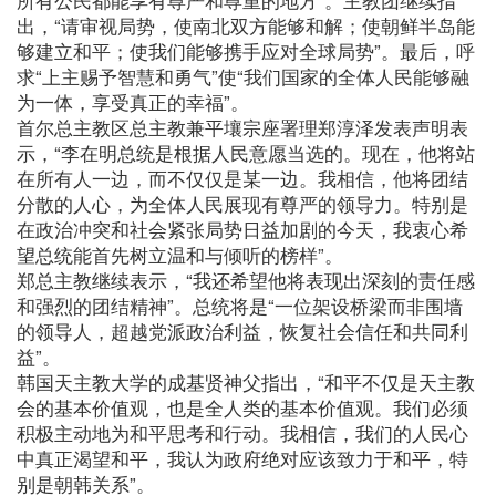
出，“请审视局势，使南北双方能够和解；使朝鲜半岛能
够建立和平；使我们能够携手应对全球局势”。最后，呼
求“上主赐予智慧和勇气”使“我们国家的全体人民能够融
为一体，享受真正的幸福”。
首尔总主教区总主教兼平壤宗座署理郑淳泽发表声明表
示，“李在明总统是根据人民意愿当选的。现在，他将站
在所有人一边，而不仅仅是某一边。我相信，他将团结
分散的人心，为全体人民展现有尊严的领导力。特别是
在政治冲突和社会紧张局势日益加剧的今天，我衷心希
望总统能首先树立温和与倾听的榜样”。
郑总主教继续表示，“我还希望他将表现出深刻的责任感
和强烈的团结精神”。总统将是“一位架设桥梁而非围墙
的领导人，超越党派政治利益，恢复社会信任和共同利
益”。
韩国天主教大学的成基贤神父指出，“和平不仅是天主教
会的基本价值观，也是全人类的基本价值观。我们必须
积极主动地为和平思考和行动。我相信，我们的人民心
中真正渴望和平，我认为政府绝对应该致力于和平，特
别是朝韩关系”。