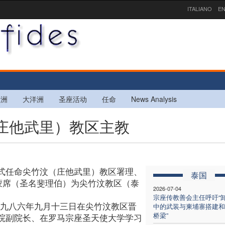
ITALIANO
EN
欧洲
大洋洲
圣座活动
任命
News Analysis
（庄他武里）教区主教
式任命尖竹汶（庄他武里）教区署理、
泰国
蒙席（圣名斐理伯）为尖竹汶教区（泰
2026-07-04
宗座传教善会主任呼吁“
一九八六年九月十三日在尖竹汶教区晋
中的武装与柬埔寨搭建和
桥梁”
院副院长、在罗马宗座圣天使大学学习