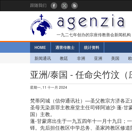
跟随我们
一九二七年创办的宗座传教善会新闻机构
HOME
遇害传教士
统计资料
新闻通讯
教廷
非洲
亚洲
美国
亚洲/泰国 - 任命尖竹汶
星期一, 11 十一月 2024
梵蒂冈城（信仰通讯社）—圣父教宗方济各正
圣母无染原罪主教座堂主任司铎阿迪沙·蓬-甘
国）主教。
蓬-甘蒙席出生于一九五四年十一月十九日；
铎。先后担任教区中学总务、圣家跨教区修道