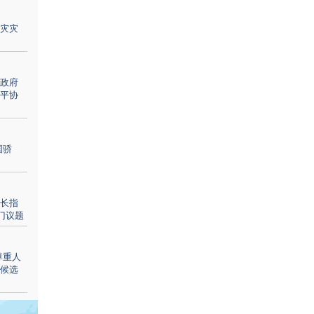
灾灾
政府
平协
国骄
长指
门议题
尊重人
候选