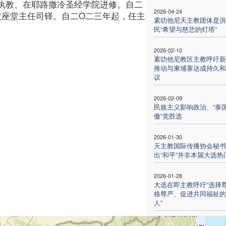
执教、在耶路撒冷圣经学院进修。自二
2026-04-24
教座堂主任司铎。自二O二三年起，任主
素叻他尼天主教团体是洪
民“希望与慈悲的灯塔”
2026-02-10
素叻他尼教区主教呼吁新
推动与柬埔寨达成持久和
议
2026-02-09
民族主义影响政治、“泰
傲”党胜选
2026-01-30
天主教国际传播协会秘书
出“和平”并非本届大选热
2026-01-28
大选在即主教呼吁“选择
格尊严、促进共同福祉的
人”