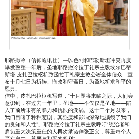
Patriarcato Latino di Gerusalemme
耶路撒冷（信仰通讯社）—以色列和巴勒斯坦冲突再度
爆发整整一年后，圣地耶路撒冷拉丁礼宗主教埃尔巴蒂
斯塔·皮扎巴拉枢机致函拉丁礼宗主教公署全体信众，宣
布十月七日为祈祷、悔改和守斋日，为圣地祈求和平的
恩典。
信中，皮扎巴拉枢机写道，“十月即将来临之际，人们会
意识到，在过去一年里，圣地——不仅仅是圣地——陷
入了前所未有的暴力和仇恨的漩涡。这十二个月以来，
我们目睹了种种悲剧，其强度和影响深深地撕裂了我们
的良知和人性”。耶路撒冷拉丁礼宗主教呼吁“统治者和
肩负重大决策重任的人再次承诺伸张正义，尊重每个人
享有自由、尊严与和平的权利”。