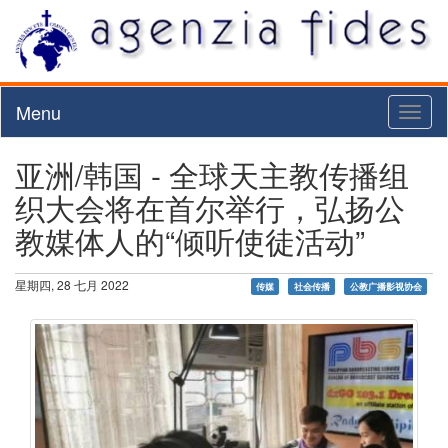
Menu
Toggl
naviga
亚洲/韩国 - 全球天主教传播组
织大会将在首尔举行，弘扬公
教媒体人的“倾听使徒活动”
星期四, 28 七月 2022
传媒
社会传播
公教广播影视协会