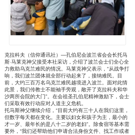
克拉科夫（信仰通讯社）—孔伯尼会波兰省会会长托马
斯·马莱克神父接受本社采访，介绍了波兰会士们全心全
力救助乌克兰难民的情况。马莱克神父表示，“从战争打
响，我们波兰团体就全部行动起来了，接纳难民。目
前，大约三百万名乌克兰难民越境进入波兰。面对此情
此景，我们传教士不能袖手旁观，敞开了克拉科夫和华
沙两所会院的大门”。在会祖圣孔伯尼精神激励下，会士
们采取有效行动应对人道主义危机。
托马斯神父继续介绍，“目前大约有三十人在我们这里，
但数字每天都在变化。主要以妇女和孩子为主，最小的
才一岁、最年长的是八十二岁的老妇”。除食宿等基本需
要外，“我们还帮助他们申请合法身份文件、找工作或者