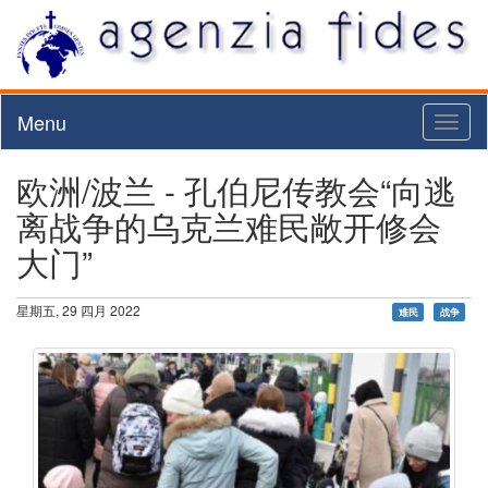
Menu
Toggl
naviga
欧洲/波兰 - 孔伯尼传教会“向逃
离战争的乌克兰难民敞开修会
大门”
星期五, 29 四月 2022
难民
战争