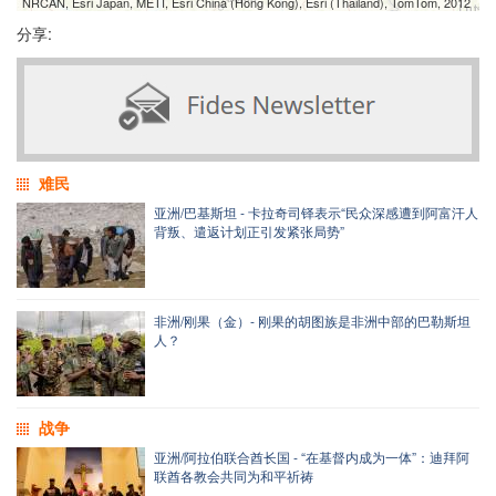
NRCAN, Esri Japan, METI, Esri China (Hong Kong), Esri (Thailand), TomTom, 2012
分享:
难民
亚洲/巴基斯坦 - 卡拉奇司铎表示“民众深感遭到阿富汗人
背叛、遣返计划正引发紧张局势”
非洲/刚果（金）- 刚果的胡图族是非洲中部的巴勒斯坦
人？
战争
亚洲/阿拉伯联合酋长国 - “在基督内成为一体”：迪拜阿
联酋各教会共同为和平祈祷