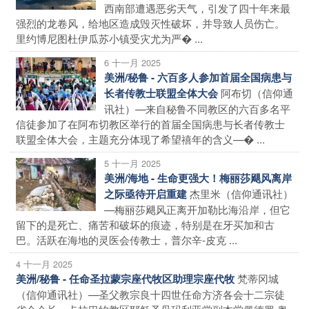
西南部遭遇恶劣天气，引发了四十年来最
强烈的龙卷风，给地区造成毁灭性破坏，并导致人员伤亡。
里约博尼图杜伊瓜苏小镇受灾尤为严� ...
6 十一月 2025
美洲/秘鲁 - 六百多人参加首届全国病患与
阿布切（信仰通
长者传教士联盟全体大会
讯社）—来自秘鲁不同教区的六百多名平
信徒参加了在阿布切教区举行的首届全国病患与长者传教士
联盟全体大会，主题充分体现了希望禧年的含义—� ...
5 十一月 2025
美洲/海地 - 生命更强大！梅丽莎飓风离岸
杰里米（信仰通讯社）
之际亟待开启重建
—梅丽莎飓风正离开加勒比海沿岸，但它
留下的是死亡、痛苦和破坏的痕迹，特别是在牙买加和古
巴。活跃在海地的灵医会传教士，普尔辛-皮克 ...
4 十一月 2025
梵蒂冈城
美洲/秘鲁 - 任命圣拉蒙宗座代牧区助理宗座代牧
（信仰通讯社）—圣父教宗良十四世任命方济各会十二宗徒
省会会长，卡拉巴约教区耶稣圣母玛利亚堂副本堂佩德罗·奥