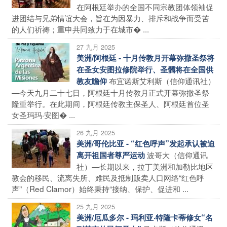
在阿根廷举办的全国不同宗教团体领袖促
进团结与兄弟情谊大会，旨在为因暴力、排斥和战争而受苦
的人们祈祷；重申共同致力于在城市� ...
27 九月 2025
美洲/阿根廷 - 十月传教月开幕弥撒圣祭将
在圣女安图拉修院举行、圣髑将在全国供
布宜诺斯艾利斯（信仰通讯社）
教友瞻仰
—今天九月二十七日，阿根廷十月传教月正式开幕弥撒圣祭
隆重举行。在此期间，阿根廷传教主保圣人、阿根廷首位圣
女圣玛玛·安图� ...
26 九月 2025
美洲/哥伦比亚 - “红色呼声”发起承认被迫
波哥大（信仰通讯
离开祖国者尊严运动
社）—长期以来，拉丁美洲和加勒比地区
教会的移民、流离失所、难民及抵制贩卖人口网络“红色呼
声”（Red Clamor）始终秉持“接纳、保护、促进和 ...
25 九月 2025
美洲/厄瓜多尔 - 玛利亚·特隆卡蒂修女“名