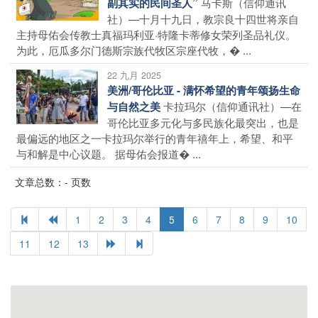
马卡斯（信仰通讯
副其实的民间圣人”
社）—十月十九日，教宗良十四世将亲自
主持母佑会传教士真福玛利亚·特隆卡蒂修女荣列圣品礼仪。
为此，厄瓜多尔门德斯宗族代牧区宗座代牧，� ...
22 九月 2025
美洲/哥伦比亚 - 满怀希望的青年颂扬生命
卡拉玛尔（信仰通讯社）—在
与自然之美
哥伦比亚多元化与多民族化最突出，也是
最偏远的地区之一卡拉玛尔举行的青年禧年上，希望、和平
与和解是中心议题。 据母佑会报道� ...
文章总数：- 页数
1
2
3
4
5
6
7
8
9
10
11
12
13