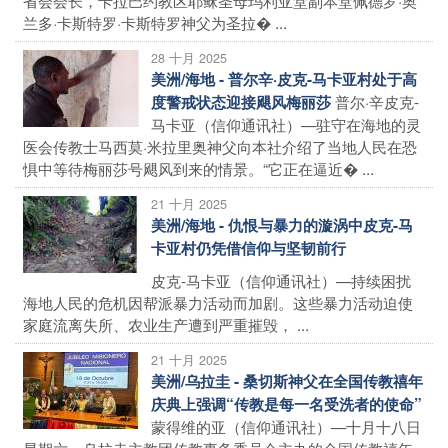
兰多·卡斯特罗·卡斯特罗神父为圣拉� ...
28 十月 2025
美洲/海地 - 普尔辛·皮克-马卡亚村处于高
普尔·辛皮克-
度警戒状态迎接飓风梅丽莎
马卡亚（信仰通讯社）—驻守在海地的灵
医会传教士马西莫·米拉里奥神父向本社介绍了当地人民在恐
惧中等待梅丽莎号飓风到来的情景。“它正在逼近� ...
21 十月 2025
美洲/海地 - 仇恨与暴力的漩涡中皮克-马
卡亚村仍凭借信仰与坚韧前行
皮克-马卡亚（信仰通讯社）—持续困扰
海地人民的危机因帮派暴力活动而加剧。这些暴力活动迫使
家庭流离失所、农业生产遭到严重摧毁， ...
21 十月 2025
美洲/乌拉圭 - 桑切斯神父在全国传教禧年
庆典上强调“传教是每一名受洗者的使命”
蒙得维的亚（信仰通讯社）—十月十八日
星期六，乌拉圭主教团传教事务委员会主办的全国传教禧年