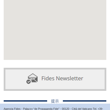
提示
Agenzia Fides - Palazzo “de Propaganda Fide” - 00120 - Città del Vaticano Tel. +39-