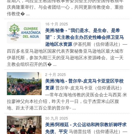
庆典隆重举行。与会者团结一心，共同更新传教使命、重拾
传教使� ...
16 十月 2025
美洲/秘鲁 - “我们是水、是生命、是希
望”：天主教会主办历史性峰会捍卫亚马
伊基托斯（信仰通讯社）—
逊地区水资源
四百多名亚马逊地区国家代表齐聚秘鲁亚马逊地区最大城市
伊基托斯，参加为期三天的亚马逊地区水资源峰会。这一天
主教会组织召开的历� ...
2 十月 2025
美洲/海地 - 普尔辛-皮克马卡亚堂区学校
普尔辛-皮克马卡亚（信仰通讯社）
复课
—常年在海地传教的灵医会会士马西莫·米
拉廖神父向本社介绍，昨天十月一日，位于杰雷米山区腹
地、距太子港三百公里的普尔辛- ...
30 九月 2025
美洲/阿根廷 - 大公运动和跨宗教祈祷呼求
马德普拉塔（信仰通讯社）—
免债、平安