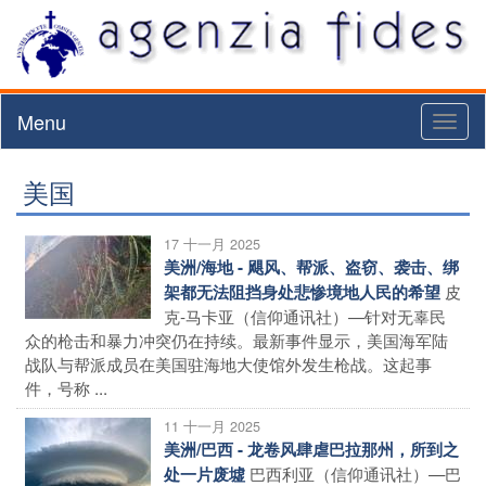
Menu
Toggl
naviga
美国
17 十一月 2025
美洲/海地 - 飓风、帮派、盗窃、袭击、绑
皮
架都无法阻挡身处悲惨境地人民的希望
克-马卡亚（信仰通讯社）—针对无辜民
众的枪击和暴力冲突仍在持续。最新事件显示，美国海军陆
战队与帮派成员在美国驻海地大使馆外发生枪战。这起事
件，号称 ...
11 十一月 2025
美洲/巴西 - 龙卷风肆虐巴拉那州，所到之
巴西利亚（信仰通讯社）—巴
处一片废墟