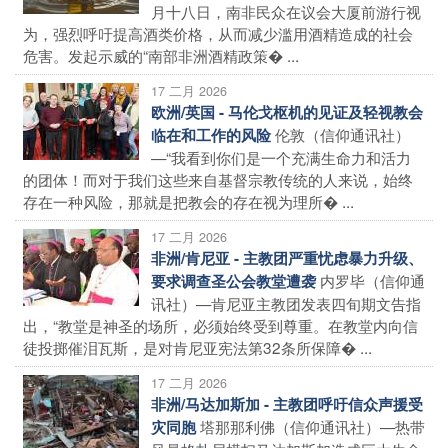
月十八日，南非民众在议会大厦前游行视
为，强烈呼吁提高酒类价格，从而减少滥用酒精造成的社会
危害。发起示威的“南部非洲酒精政策� ...
17 二月 2026
欧洲/英国 - 马伦戈枢机的见证及轻视教会
伦敦（信仰通讯社）
临在和工作的风险
—“我看到你们是一个充满生命力和活力
的团体！而对于我们这些来自基督宗教传统的人来说，始终
存在一种风险，那就是把教会的存在视为理所� ...
17 二月 2026
非洲/肯尼亚 - 主教团严重忧虑暴力升级、
内罗毕（信仰通
要求调查圣公会教堂遭袭
讯社）—肯尼亚主教团发表四旬期文告指
出，“教堂是神圣的场所，必须始终受到尊重。在教堂内向信
徒投掷催泪瓦斯，是对肯尼亚宪法第32条所保障� ...
17 二月 2026
非洲/马达加斯加 - 主教团呼吁信众声援受
塔那那利佛（信仰通讯社）—热带
灾同胞