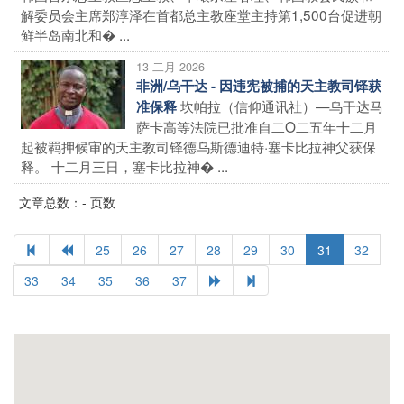
解委员会主席郑淳泽在首都总主教座堂主持第1,500台促进朝
鲜半岛南北和� ...
13 二月 2026
非洲/乌干达 - 因违宪被捕的天主教司铎获
坎帕拉（信仰通讯社）—乌干达马
准保释
萨卡高等法院已批准自二O二五年十二月
起被羁押候审的天主教司铎德乌斯德迪特·塞卡比拉神父获保
释。 十二月三日，塞卡比拉神� ...
文章总数：- 页数
25
26
27
28
29
30
31
32
33
34
35
36
37