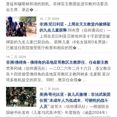
督徒和穆斯林和谐的契机。菲律宾主教团促进宗教对话委员
会主席、基达� ...
16 二月 2026
非洲/尼日利亚 - 上周在天主教堂内被绑架
阿布贾（信仰通讯社）—
的九名儿童获释
上周在尼日利亚贝努埃州圣十字若望堂被
绑架的九名儿童已获自由。 获释儿童（6名女孩和3名男孩）
已被送往医院接受医疗检查和相应的照� ...
16 二月 2026
非洲/佛得角 - 佛得角的圣地亚哥教区主教辞任、任命新主教
梵蒂冈城（信仰通讯社）—二O二六年二月十六日，圣父教宗
良十四世接受佛得角的圣地亚哥教区主教阿林多·戈麦斯·富尔
塔多枢机提交的辞呈。 同时，教宗任命现� ...
16 二月 2026
美洲/哥伦比亚 - 孩儿兵激增：非法武装团
伙视“未成年人为低成本、可牺牲的战斗
波哥大（信仰通讯社）—根据联合
人员”
国秘书长发布《儿童与武装冲突》年度报告（涵盖2024年）