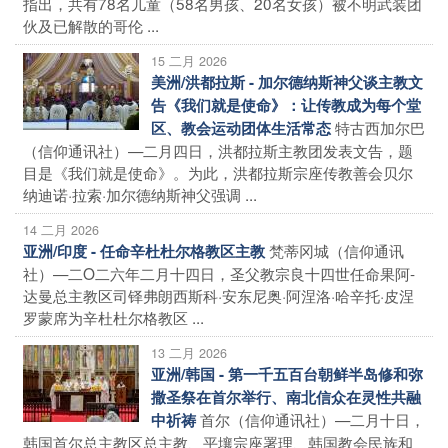
指出，共有78名儿童（58名男孩、20名女孩）被不明武装团
伙及已解散的哥伦 ...
15 二月 2026
美洲/洪都拉斯 - 加尔德纳斯神父谈主教文
告《我们就是使命》：让传教成为每个堂
特古西加尔巴
区、教会运动团体生活常态
（信仰通讯社）—二月四日，洪都拉斯主教团发表文告，题
目是《我们就是使命》。为此，洪都拉斯宗座传教善会贝尔
纳迪诺·拉索·加尔德纳斯神父强调 ...
14 二月 2026
梵蒂冈城（信仰通讯
亚洲/印度 - 任命辛杜杜尔格教区主教
社）—二O二六年二月十四日，圣父教宗良十四世任命果阿-
达曼总主教区司铎弗朗西斯科·安东尼奥·阿涅洛·哈辛托·皮涅
罗蒙席为辛杜杜尔格教区 ...
13 二月 2026
亚洲/韩国 - 第一千五百台朝鲜半岛修和弥
撒圣祭在首尔举行、南北信众在灵性共融
首尔（信仰通讯社）—二月十日，
中祈祷
韩国首尔总主教区总主教、平壤宗座署理、韩国教会民族和