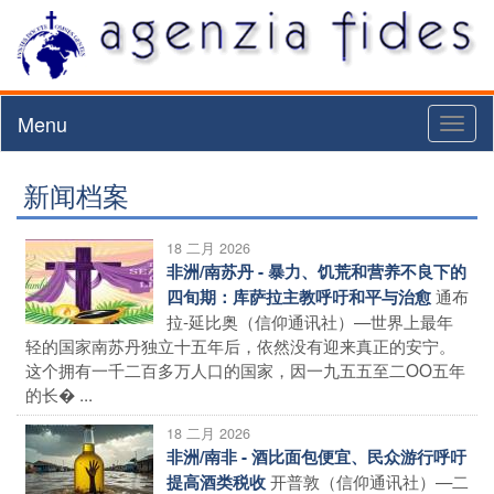
Menu
Toggl
naviga
新闻档案
18 二月 2026
非洲/南苏丹 - 暴力、饥荒和营养不良下的
通布
四旬期：库萨拉主教呼吁和平与治愈
拉-延比奥（信仰通讯社）—世界上最年
轻的国家南苏丹独立十五年后，依然没有迎来真正的安宁。
这个拥有一千二百多万人口的国家，因一九五五至二OO五年
的长� ...
18 二月 2026
非洲/南非 - 酒比面包便宜、民众游行呼吁
开普敦（信仰通讯社）—二
提高酒类税收