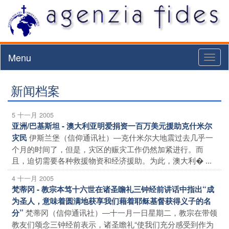
Menu
Toggl
naviga
新闻档案
5 十一月 2005
亚洲/巴基斯坦 - 澳大利亚明爱捐资一百万美元援助克什米尔
伊斯兰堡（信仰通讯社）―克什米尔大地震过去几乎一
灾民
个月的时间了，但是，灾区的赈灾工作仍然加紧进行。而
且，迫切需要各种救援物资和经济援助。为此，澳大利� ...
4 十一月 2005
梵蒂冈 - 教宗本笃十六世在诸圣瞻礼三钟经前讲话中指出“成
为圣人，意味着圆满地获享我们藉着耶稣基督获得义子的名
梵蒂冈（信仰通讯社）―十一月一日星期二，教宗在带领
分”
教友们颂念三钟经前表示，诸圣瞻礼“使我们充分感受到作为