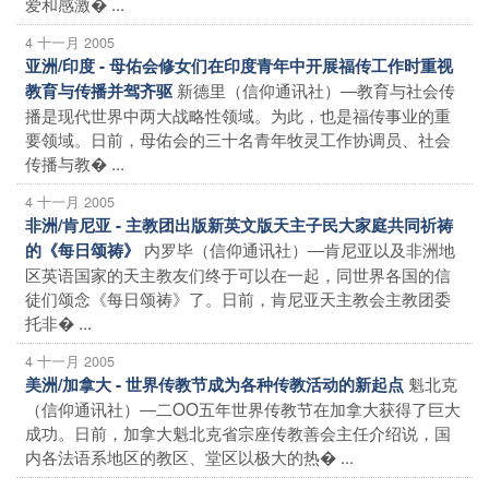
爱和感激� ...
4 十一月 2005
亚洲/印度 - 母佑会修女们在印度青年中开展福传工作时重视
新德里（信仰通讯社）―教育与社会传
教育与传播并驾齐驱
播是现代世界中两大战略性领域。为此，也是福传事业的重
要领域。日前，母佑会的三十名青年牧灵工作协调员、社会
传播与教� ...
4 十一月 2005
非洲/肯尼亚 - 主教团出版新英文版天主子民大家庭共同祈祷
内罗毕（信仰通讯社）―肯尼亚以及非洲地
的《每日颂祷》
区英语国家的天主教友们终于可以在一起，同世界各国的信
徒们颂念《每日颂祷》了。日前，肯尼亚天主教会主教团委
托非� ...
4 十一月 2005
魁北克
美洲/加拿大 - 世界传教节成为各种传教活动的新起点
（信仰通讯社）―二OO五年世界传教节在加拿大获得了巨大
成功。日前，加拿大魁北克省宗座传教善会主任介绍说，国
内各法语系地区的教区、堂区以极大的热� ...