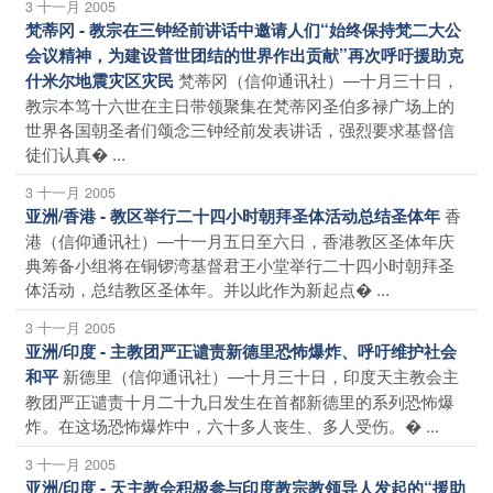
3 十一月 2005
梵蒂冈 - 教宗在三钟经前讲话中邀请人们“始终保持梵二大公
会议精神，为建设普世团结的世界作出贡献”再次呼吁援助克
梵蒂冈（信仰通讯社）―十月三十日，
什米尔地震灾区灾民
教宗本笃十六世在主日带领聚集在梵蒂冈圣伯多禄广场上的
世界各国朝圣者们颂念三钟经前发表讲话，强烈要求基督信
徒们认真� ...
3 十一月 2005
香
亚洲/香港 - 教区举行二十四小时朝拜圣体活动总结圣体年
港（信仰通讯社）―十一月五日至六日，香港教区圣体年庆
典筹备小组将在铜锣湾基督君王小堂举行二十四小时朝拜圣
体活动，总结教区圣体年。并以此作为新起点� ...
3 十一月 2005
亚洲/印度 - 主教团严正谴责新德里恐怖爆炸、呼吁维护社会
新德里（信仰通讯社）―十月三十日，印度天主教会主
和平
教团严正谴责十月二十九日发生在首都新德里的系列恐怖爆
炸。在这场恐怖爆炸中，六十多人丧生、多人受伤。� ...
3 十一月 2005
亚洲/印度 - 天主教会积极参与印度教宗教领导人发起的“援助