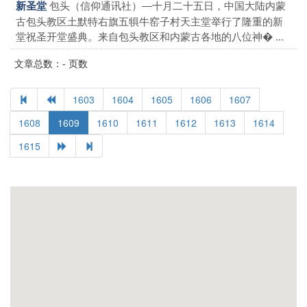
包头（信仰通讯社）―十月二十五日，中国大陆内蒙
新圣堂
古包头教区土默特右旗五犋牛窑子村天主堂举行了隆重的新
堂祝圣开堂盛典。来自包头教区和内蒙古各地的八位神� ...
文章总数：- 页数
1603
1604
1605
1606
1607
1608
1609
1610
1611
1612
1613
1614
1615