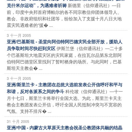
新德里（信仰通讯社）―日
克什米尔运动”，为遇难者祈祷
前，印度中央邦首府博帕尔的各不同宗教信仰团体领导人、
教会、非政府组织和社团等，纷纷加入了支援十月八日大地
震灾民遇难者的“援� ...
3 十一月 2005
亚洲/巴基斯坦 - 圣堂向阿伯特阿巴德灾民全部开放，援助人
伊斯兰堡（信仰通讯社）―二十多
员争取时间尽快赶到灾区
个巴基斯坦大地震灾区的灾民家庭，在拉瓦尔品第东北部阿
伯特阿巴德堂区里找到了暂时栖身的场所。与此同时，巴基
斯坦天主教会� ...
3 十一月 2005
亚洲/斯里兰卡 - 主教团在总统大选前发表公开信呼吁和平与
科伦坡（信仰通讯社）―十一
和谐，反对各派系之间的争斗
月十七日，斯里兰卡将举行全国大选。为此，斯里兰卡天主
教会主教团发表公开信，呼吁全国人民抵制冲突与不宽容的
气氛、支持不排斥� ...
31 十月 2005
亚洲/中国 - 内蒙古大草原天主教会祝圣公教团体共融的结晶