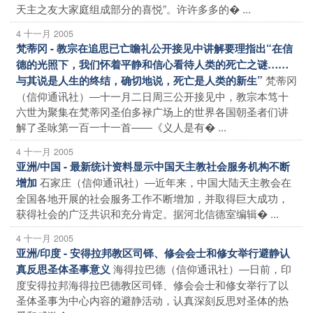
天主之友大家庭组成部分的喜悦”。许许多多的� ...
4 十一月 2005
梵蒂冈 - 教宗在追思已亡瞻礼公开接见中讲解要理指出“在信
德的光照下，我们怀着平静和信心看待人类的死亡之谜……
梵蒂冈
与其说是人生的终结，确切地说，死亡是人类的新生”
（信仰通讯社）―十一月二日周三公开接见中，教宗本笃十
六世为聚集在梵蒂冈圣伯多禄广场上的世界各国朝圣者们讲
解了圣咏第一百一十一首――《义人是有� ...
4 十一月 2005
亚洲/中国 - 最新统计资料显示中国天主教社会服务机构不断
石家庄（信仰通讯社）―近年来，中国大陆天主教会在
增加
全国各地开展的社会服务工作不断增加，并取得巨大成功，
获得社会的广泛共识和充分肯定。据河北信德室编辑� ...
4 十一月 2005
亚洲/印度 - 安得拉邦教区司铎、修会会士和修女举行避静认
海得拉巴德（信仰通讯社）―日前，印
真反思圣体圣事意义
度安得拉邦海得拉巴德教区司铎、修会会士和修女举行了以
圣体圣事为中心内容的避静活动，认真深刻反思对圣体的热