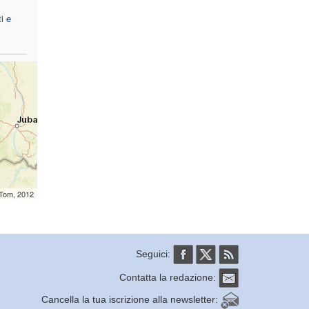
i e
mTom, 2012
Seguici:
Contatta la redazione:
Cancella la tua iscrizione alla newsletter: