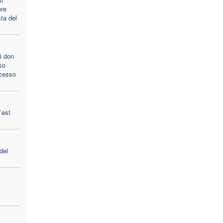
ore
sta del
di don
so
ocesso
’est
del