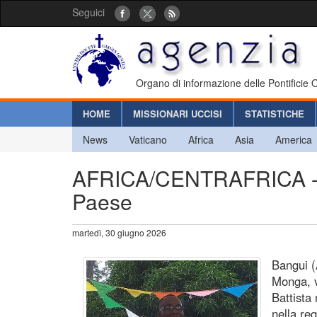
Seguici
Organo di informazione delle Pontificie
HOME
MISSIONARI UCCISI
STATISTICHE
News
Vaticano
Africa
Asia
America
AFRICA/CENTRAFRICA - Uc
Paese
martedì, 30 giugno 2026
Bangui (
Monga, v
Battista
nella re