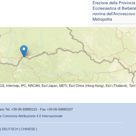
Erezione della Provincia
Ecclesiastica di Berbérat
nomina dell’Arcivescovo
Metropolita
S, Intermap, iPC, NRCAN, Esri Japan, METI, Esri China (Hong Kong), Esri (Thailand), To
icano Tel. +39-06-69880115 - Fax +39-06-69880107
e Commons Attribuzione 4.0 Internazionale
 |
DEUTSCH
|
CHINESE
|