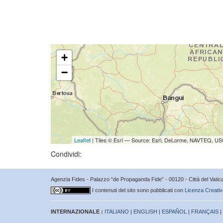
+
−
Leaflet
| Tiles © Esri — Source: Esri, DeLorme, NAVTEQ, USG
Condividi:
Agenzia Fides - Palazzo “de Propaganda Fide” - 00120 - Città del Vat
I contenuti del sito sono pubblicati con
Licenza Creativ
INTERNAZIONALE :
ITALIANO
|
ENGLISH
|
ESPAÑOL
|
FRANÇAIS
|