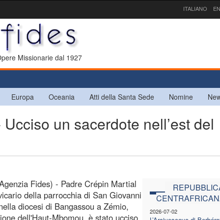
ITALIANO
EN
 Opere Missionarie dal 1927
Europa
Oceania
Atti della Santa Sede
Nomine
New
ciso un sacerdote nell’est del
Agenzia Fides) - Padre Crépin Martial
REPUBBLIC
icario della parrocchia di San Giovanni
CENTRAFRICAN
 nella diocesi di Bangassou a Zémio,
2026-07-02
gione dell'Haut-Mbomou, è stato ucciso
L’Arcivescovo di Berbérat