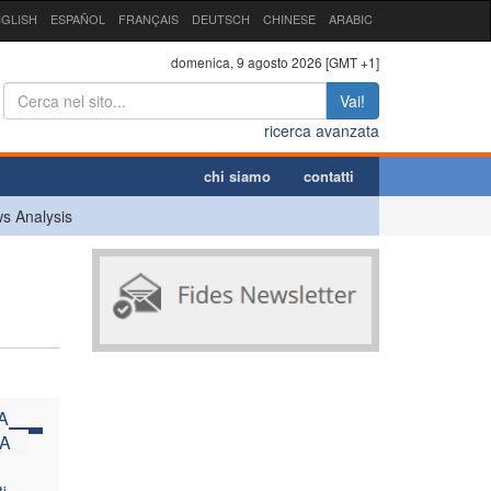
GLISH
ESPAÑOL
FRANÇAIS
DEUTSCH
CHINESE
ARABIC
domenica, 9 agosto 2026 [GMT +1]
Vai!
ricerca avanzata
chi siamo
contatti
s Analysis
A
A
i