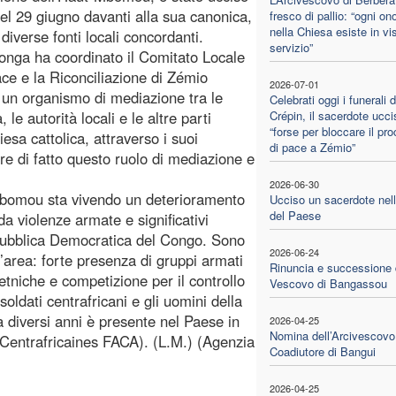
del 29 giugno davanti alla sua canonica,
fresco di pallio: “ogni on
nella Chiesa esiste in vi
diverse fonti locali concordanti.
servizio”
nga ha coordinato il Comitato Locale
ace e la Riconciliazione di Zémio
2026-07-01
un organismo di mediazione tra le
Celebrati oggi i funerali 
 le autorità locali e le altre parti
Crépin, il sacerdote ucci
“forse per bloccare il pr
esa cattolica, attraverso i suoi
di pace a Zémio”
re di fatto questo ruolo di mediazione e
2026-06-30
-Mbomou sta vivendo un deterioramento
Ucciso un sacerdote nell
del Paese
da violenze armate e significativi
epubblica Democratica del Congo. Sono
2026-06-24
 l’area: forte presenza di gruppi armati
Rinuncia e successione 
etniche e competizione per il controllo
Vescovo di Bangassou
i soldati centrafricani e gli uomini della
a diversi anni è presente nel Paese in
2026-04-25
Nomina dell’Arcivescovo
 Centrafricaines FACA). (L.M.) (Agenzia
Coadiutore di Bangui
2026-04-25